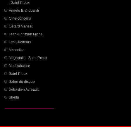
- Saint-Preux
Angelo Branduardi
Ciné-concerts
Gérard Manset
Jean-Christian Michel
Les Guetteurs
Manudisc
Mégapolis - Saint-Preux
Musikafrance
Saint-Preux
Salon du disque
Sébastien Ayreault
Sheila