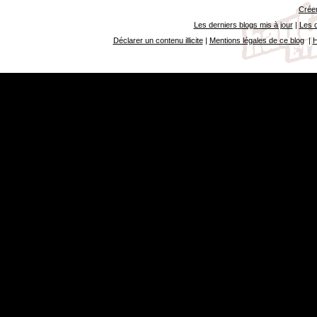
Créer
Les derniers blogs mis à jour
|
Les d
Déclarer un contenu illicite
|
Mentions légales de ce blog
|
H