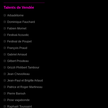
Talents de Vendée
Arbadétorne
Dominique Fauchard
Fabien Mornet
Festival Acoustic
Festival de Poupet
François Praud
Gabriel Arnaud
Gilbert Prouteau
Grizzli Philibert Tambour
Jean Chevolleau
Jean-Paul et Brigitte Artaud
Patrice et Roger Martineau
Pierre Barouh
Pose vagabonde
Raphaël Toussaint