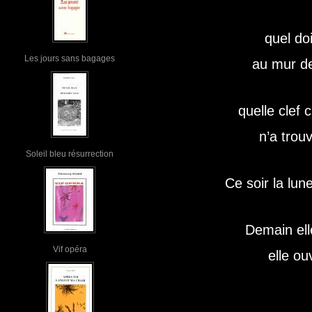
quel doi
Les jours sans bagages
au mur de
quelle clef 
n’a trouv
Soleil bleu résurrection
Ce soir la lun
Demain ell
Vif opéra
elle ou