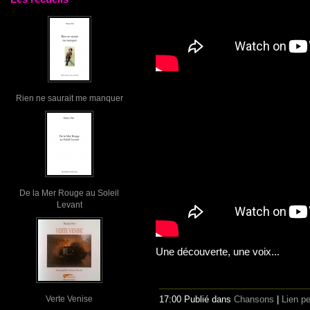
Rien ne saurait me manquer
De la Mer Rouge au Soleil
Levant
Une découverte, une voix...
Verte Venise
17:00 Publié dans
Chansons
|
Lien p