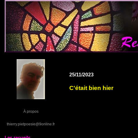
25/11/2023
C'était bien hier
À propos
thierry.pietpoesie@9online.fr
Les recueils