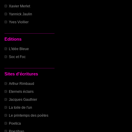
Xavier Merlet
Yannick Jaulin
Yves Viollier
Editions
L'Idée Bleue
Soc et Foc
Sites d'écritures
Arthur Rimbaud
Eternels éclairs
Jacques Gauthier
La toile de l'un
Le printemps des poètes
Poetica
Poezibao