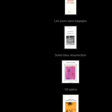
Les jours sans bagages
Soleil bleu résurrection
Vif opéra