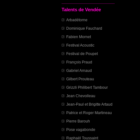
Talents de Vendée
Arbadétorne
Dominique Fauchard
Fabien Mornet
Festival Acoustic
Festival de Poupet
François Praud
Gabriel Arnaud
Gilbert Prouteau
Grizzli Philibert Tambour
Jean Chevolleau
Jean-Paul et Brigitte Artaud
Patrice et Roger Martineau
Pierre Barouh
Pose vagabonde
Raphaël Toussaint