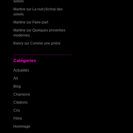
soleils
Martine
sur
La nuit j'écrirai des
soleils
Martine
sur
Faire-part
Martine
sur
Quelques proverbes
modernes
thierry
sur
Comme une prière
Catégories
Actualités
Art
Blog
Chansons
Citations
Cris
Films
Hommage