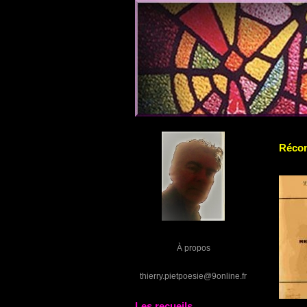
Récon
À propos
thierry.pietpoesie@9online.fr
Les recueils