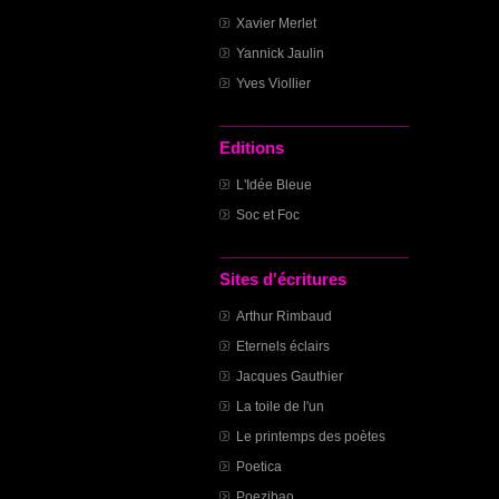
Xavier Merlet
Yannick Jaulin
Yves Viollier
Editions
L'Idée Bleue
Soc et Foc
Sites d'écritures
Arthur Rimbaud
Eternels éclairs
Jacques Gauthier
La toile de l'un
Le printemps des poètes
Poetica
Poezibao