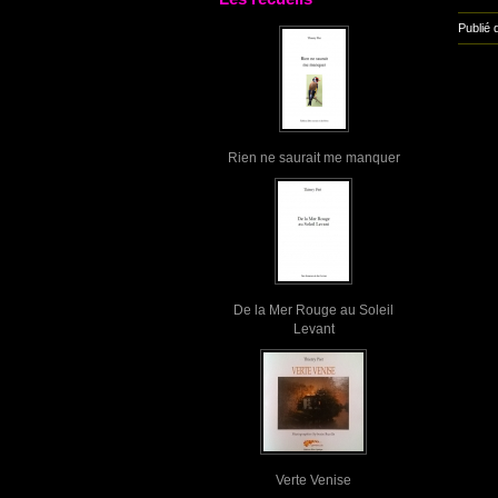
Publié 
Rien ne saurait me manquer
De la Mer Rouge au Soleil
Levant
Verte Venise