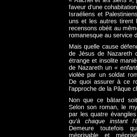
« Rachel et les siens
», 
faveur d’une cohabitation
Israéliens et Palestinien
uns et les autres tirent 
recensons obéit au même p
romanesque au service d
Mais quelle cause défen
de Jésus de Nazareth don
étrange et insolite manièr
de Nazareth un
« enfan
violée par un soldat ro
De quoi assurer à ce r
l’approche de la Pâque c
Non que ce bâtard soit
Selon son roman, le myt
par les quatre évangiles
qu’à chaque instant l
Demeure toutefois qu
méprisable et mépris