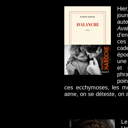
Hie
jour
aut
Ava
d’en
ce
cad
épo
une
et 
phr
poin
ces ecchymoses, les mo
aime, on se déteste, on 
Le