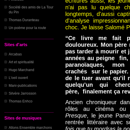
écritures aussi, les jeun
n'ai pas lu quelque c
Société des amis de La Tour
du Pin
longtemps, d'aussi capt
d'analyse impressionna
Thomas Duranteau
choc. Je laisse Salomé 
Un poème pour la route
“Ce livre me fait 
douloureux. Mon père n
Sites d'arts
pas tarder à mourir et 
Arcabas
années au peigne fin,
Art et spiritualité
paranoïaques, mon
Hugo Marchand
crachés sur le papier
de le tuer avant qu’il
L'oeil ouvert
quelqu’un qui che
Mani-publications
père, finalement ça re
Silvère Jarrosson
Ancien chroniqueur da
Thomas Enhco
rôles au cinéma ou s
Presque
, le jeune Pana
Sites de musiques
rentrée littéraire avec 
fois que tu mordras la p
Allons Ensemble marchons