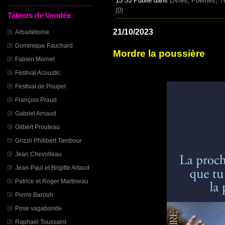
15:55 Publié dans
Livres
,
Poèmes
,
T
(0)
Talents de Vendée
21/10/2023
Arbadétorne
Dominique Fauchard
Mordre la poussière
Fabien Mornet
Festival Acoustic
Festival de Poupet
François Praud
Gabriel Arnaud
Gilbert Prouteau
Grizzli Philibert Tambour
Jean Chevolleau
Jean-Paul et Brigitte Artaud
Patrice et Roger Martineau
Pierre Barouh
Pose vagabonde
Raphaël Toussaint