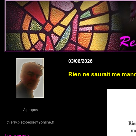
03/06/2026
Rien ne saurait me man
À propos
thierry.pietpoesie@9online.fr
Les recueils