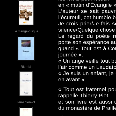
en « matin d’Évangile »
L’auteur se sait pauvr
l’écureuil, cet humble 
Je crois prier/Je fais
silence/Quelque chose
Le mange-disque
Le regard du poète re
porte son espérance a
quand « Tout est à Com
journée ».
« Un ange veille tout 
l’air comme un Laudato
Rien(s)
« Je suis un enfant, je
en avant ».
« Tout est fraternel pou
rappelle Thierry Piet,
et son livre est auss
Terre d'envol
du monastère de Praill