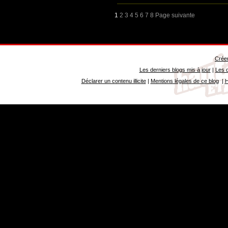
1
2
3
4
5
6
7
8
Page suivante
Créer
Les derniers blogs mis à jour
|
Les d
Déclarer un contenu illicite
|
Mentions légales de ce blog
|
H