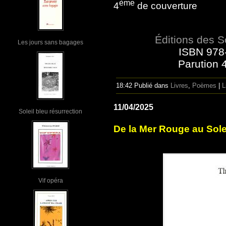
ème
4
de couverture
Éditions des S
Les jours sans bagages
ISBN 978
Parution 
18:42 Publié dans
Livres
,
Poèmes
|
L
11/04/2025
Soleil bleu résurrection
De la Mer Rouge au Sole
Vif opéra