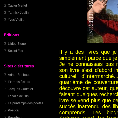
Xavier Merlet
Yannick Jaulin
Yves Viollier
Editions
L'Idée Bleue
Il y a des livres que j
Soc et Foc
simplement parce que je n
Je ne connaissais pas 
Sites d'écritures
son livre s'est d'abord
Arthur Rimbaud
culturel d'Intermarché.
quatrième de couverture.
Eternels éclairs
découvre cet auteur, que 
Jacques Gauthier
faisant quelques recherch
La toile de l'un
livre se vend plus que c
Le printemps des poètes
succès inattendu des lib
Poetica
comprends. Les biogra
Poezibao