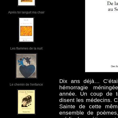
Après toi languit ma chair
Les flammes de la nuit
Dix ans déjà… C’étai
Le chemin de l'enfance
hémorragie méningée
année. Un coup de to
disent les médecins. C
Sainte de cette même
ensemble de poèmes,