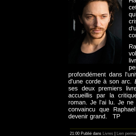
Ha
ce
qu
cr
d
co
Ra
vo
li
p
profondément dans l'uni
d'une corde à son arc.
E
ses deux premiers livr
accueillis par la critiq
roman. Je l'ai lu. Je n
convaincu que Raphael
devenir grand. TP
21:00 Publié dans
Livres
|
Lien perma