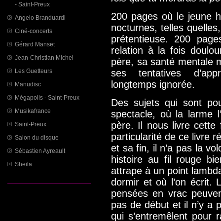
- Saint-Preux
200 pages où le jeune 
Angelo Branduardi
nocturnes, telles quelles
Ciné-concerts
prétentieuse. 200 page
Gérard Manset
relation à la fois doulo
Jean-Christian Michel
père, sa santé mentale m
ses tentatives d’appr
Les Guetteurs
longtemps ignorée.
Manudisc
Mégapolis - Saint-Preux
Des sujets qui sont po
Musikafrance
spectacle, où la larme l
père. Il nous livre cette
Saint-Preux
particularité de ce livr
Salon du disque
et sa fin, il n’a pas la 
Sébastien Ayreault
histoire au fil rouge bie
Sheila
attrape à un point lambda
dormir et où l’on écrit.
pensées en vrac peuven
pas de début et il n’y a
qui s’entremêlent pour r