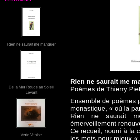
Rien ne saurait me manquer
Rien ne saurait me m
De la Mer Rouge au Soleil
Poèmes de Thierry Pie
Levant
Ensemble de poèmes pu
monastique, « où la paro
Rien ne saurait m
émerveillement renouv
Ce recueil, nourri à la 
Verte Venise
les mots
pour mieux
«