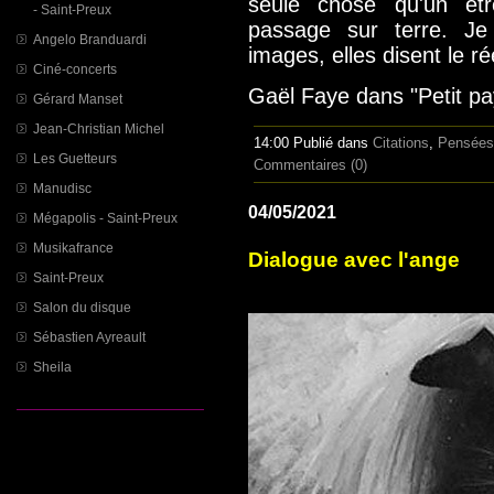
seule chose qu'un êt
- Saint-Preux
passage sur terre. Je
Angelo Branduardi
images, elles disent le rée
Ciné-concerts
Gaël Faye dans "Petit 
Gérard Manset
Jean-Christian Michel
14:00 Publié dans
Citations
,
Pensées
Les Guetteurs
Commentaires (0)
Manudisc
04/05/2021
Mégapolis - Saint-Preux
Musikafrance
Dialogue avec l'ange
Saint-Preux
Salon du disque
Sébastien Ayreault
Sheila