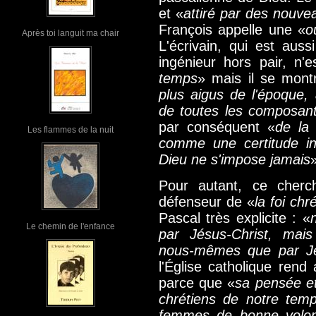
et «
attiré par des nouve
François appelle une «
o
Après toi languit ma chair
L'écrivain, qui est aus
ingénieur hors pair, n'
temps
» mais il se mont
plus aigus de l'époque, 
de toutes les composant
par conséquent «
de la 
Les flammes de la nuit
comme une certitude in
Dieu ne s'impose jamais
Pour autant, ce cherc
défenseur de «
la foi chr
Pascal très explicite : «
Le chemin de l'enfance
par Jésus-Christ, mai
nous-mêmes que par Jé
l'Église catholique ren
parce que «
sa pensée et
chrétiens de notre tem
femmes de bonne volont