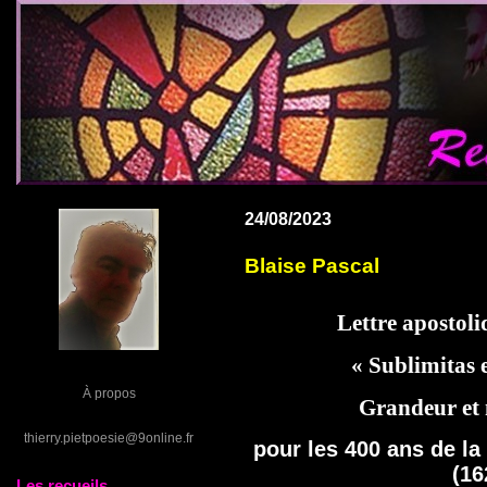
24/08/2023
Blaise Pascal
Lettre apostol
« Sublimitas 
À propos
Grandeur et
thierry.pietpoesie@9online.fr
pour les 400 ans de la
(16
Les recueils