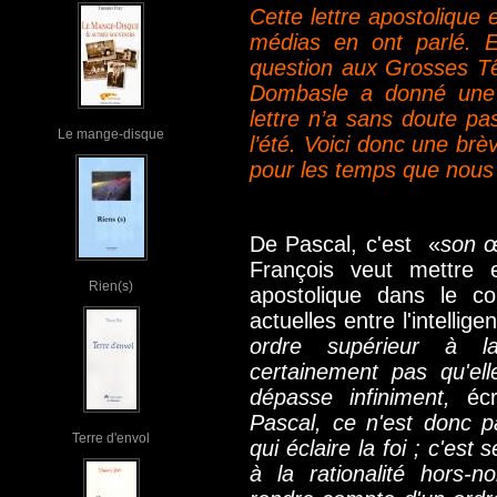
Cette lettre apostolique 
médias en ont parlé. E
question aux Grosses Tê
Dombasle a donné une 
lettre n’a sans doute pas
Le mange-disque
l’été. Voici donc une br
pour les temps que nous 
De Pascal, c'est «
son œ
François veut mettre e
Rien(s)
apostolique dans le co
actuelles entre l'intelligen
ordre supérieur à la
certainement pas qu'ell
dépasse infiniment,
éc
Pascal, ce n'est donc p
Terre d'envol
qui éclaire la foi ; c'est
à la rationalité hors-