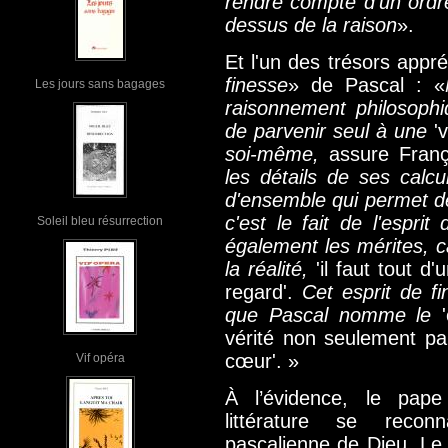
rendre compte d'un ordre
dessus de la raison
».
Et l'un des trésors appré
finesse
» de Pascal : «
Les jours sans bagages
raisonnement philosoph
de parvenir seul à une
'
soi-même,
assure Franç
les détails de ses calc
d'ensemble qui permet 
c'est le fait de l'espri
Soleil bleu résurrection
également les mérites, ca
la réalité,
'il faut tout d
regard'.
Cet esprit de fi
que Pascal nomme le
vérité non seulement pa
cœur'. »
Vif opéra
À l’évidence, le pape
littérature se reco
pascalienne de Dieu. Le