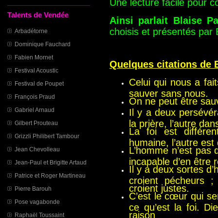
Une lecture facile pour c
Talents de Vendée
Ainsi parlait Blaise P
choisis et présentés par
Arbadétorne
Dominique Fauchard
Fabien Mornet
Quelques citations de B
Festival Acoustic
Celui qui nous a fa
Festival de Poupet
sauver sans nous.
François Praud
On ne peut être sau
Gabriel Arnaud
Il y a deux persévér
la prière, l’autre dan
Gilbert Prouteau
La foi est différe
Grizzli Philibert Tambour
humaine, l’autre est
L’homme n’est pas di
Jean Chevolleau
incapable d’en être 
Jean-Paul et Brigitte Artaud
Il y a deux sortes d
Patrice et Roger Martineau
croient pécheurs ;
croient justes.
Pierre Barouh
C’est le cœur qui sen
Pose vagabonde
ce qu’est la foi. D
raison
Raphaël Toussaint