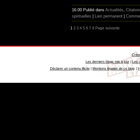
16:00 Publié dans
Actualités
,
Citatio
spirituelles
|
Lien permanent
|
Commen
1
2
3
4
5
6
7
8
Page suivante
Créer
Les derniers blogs mis à jour
|
Les d
Déclarer un contenu illicite
|
Mentions légales de ce blog
|
H