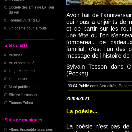
Société des amis de La Tour
du Pin
Avoir fait de l'annivers
Thomas Duranteau
qui nous a enjoints de 
et de partir sur les rou
Un poème pour la route
une fête où l'on s'ensev
tombereau de cadeaux
Sites d'arts
familial, c'est l'un des
message de l'histoire de 
Arcabas
Art et spiritualité
Sylvain Tesson dans G
Hugo Marchand
(Pocket)
L'oeil ouvert
00:04 Publié dans
Actualités
,
Pensée
Mani-publications
Silvère Jarrosson
25/09/2021
Thomas Enhco
La poésie...
Sites de musiques
La poésie n'est pas de l
Allons Ensemble marchons