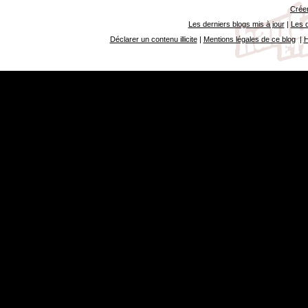
Créer
Les derniers blogs mis à jour
|
Les d
Déclarer un contenu illicite
|
Mentions légales de ce blog
|
H