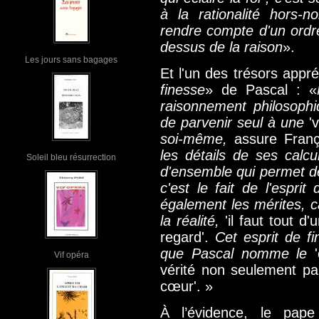
à la rationalité hors-
rendre compte d'un ordre
dessus de la raison
».
Les jours sans bagages
Et l'un des trésors appré
finesse
» de Pascal : «
raisonnement philosoph
de parvenir seul à une
'
soi-même,
assure Franç
les détails de ses calc
Soleil bleu résurrection
d'ensemble qui permet 
c'est le fait de l'espri
également les mérites, ca
la réalité,
'il faut tout d
regard'.
Cet esprit de fi
que Pascal nomme le
Vif opéra
vérité non seulement pa
cœur'. »
À l’évidence, le pape