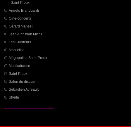
- Saint-Preux
Angelo Branduardi
Ciné-concerts
Gérard Manset
Jean-Christian Michel
Les Guetteurs
Manudisc
Mégapolis - Saint-Preux
Musikafrance
Saint-Preux
Salon du disque
Sébastien Ayreault
Sheila