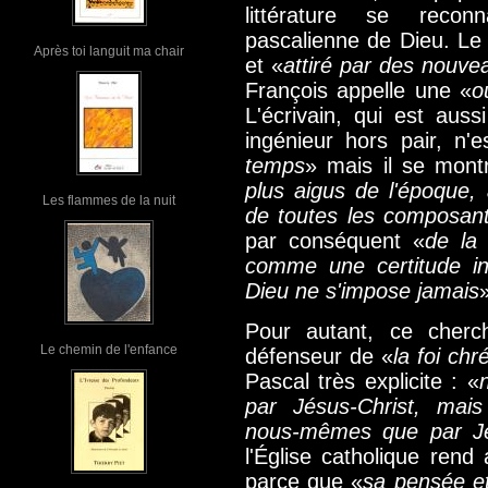
littérature se reco
pascalienne de Dieu. Le
Après toi languit ma chair
et «
attiré par des nouve
François appelle une «
o
L'écrivain, qui est aus
ingénieur hors pair, n'
temps
» mais il se mont
plus aigus de l'époque, 
Les flammes de la nuit
de toutes les composant
par conséquent «
de la 
comme une certitude in
Dieu ne s'impose jamais
Pour autant, ce cherc
Le chemin de l'enfance
défenseur de «
la foi chr
Pascal très explicite : «
par Jésus-Christ, mai
nous-mêmes que par Jé
l'Église catholique ren
parce que «
sa pensée et