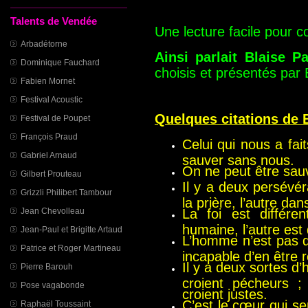
Talents de Vendée
Une lecture facile pour c
Arbadétorne
Ainsi parlait Blaise P
Dominique Fauchard
choisis et présentés par
Fabien Mornet
Festival Acoustic
Quelques citations de B
Festival de Poupet
François Praud
Celui qui nous a fa
Gabriel Arnaud
sauver sans nous.
On ne peut être sau
Gilbert Prouteau
Il y a deux persévér
Grizzli Philibert Tambour
la prière, l’autre dan
Jean Chevolleau
La foi est différe
humaine, l’autre est
Jean-Paul et Brigitte Artaud
L’homme n’est pas di
Patrice et Roger Martineau
incapable d’en être 
Il y a deux sortes d
Pierre Barouh
croient pécheurs ;
Pose vagabonde
croient justes.
C’est le cœur qui sen
Raphaël Toussaint