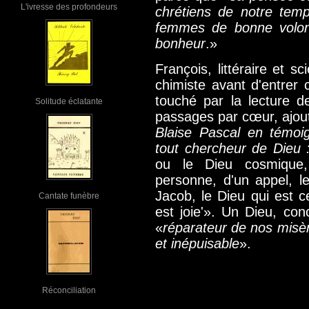
L'ivresse des profondeurs
chrétiens de notre tem
femmes de bonne volont
bonheur
.»
François, littéraire et sc
chimiste avant d'entrer 
touché par la lecture d
Solitude éclatante
passages par cœur, ajout
Blaise Pascal en témoig
tout chercheur de Dieu
ou le Dieu cosmique,
personne, d'un appel, l
Jacob, le Dieu qui est ce
Cantate funèbre
est joie'». Un Dieu, conc
«
réparateur de nos misè
et inépuisable
».
Réconciliation