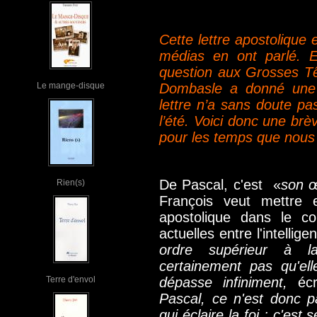
Cette lettre apostolique 
médias en ont parlé. E
question aux Grosses Tê
Le mange-disque
Dombasle a donné une 
lettre n’a sans doute pas
l’été. Voici donc une br
pour les temps que nous 
De Pascal, c'est «
son œ
Rien(s)
François veut mettre e
apostolique dans le co
actuelles entre l'intelligen
ordre supérieur à la
certainement pas qu'ell
Terre d'envol
dépasse infiniment,
éc
Pascal, ce n'est donc p
qui éclaire la foi ; c'est