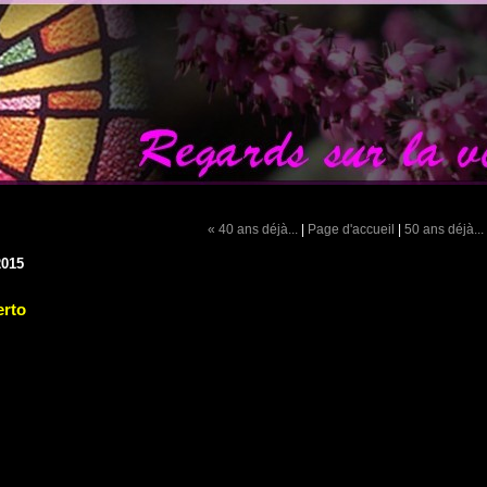
« 40 ans déjà...
|
Page d'accueil
|
50 ans déjà...
2015
rto