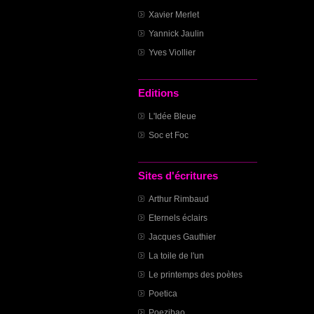
Xavier Merlet
Yannick Jaulin
Yves Viollier
Editions
L'Idée Bleue
Soc et Foc
Sites d'écritures
Arthur Rimbaud
Eternels éclairs
Jacques Gauthier
La toile de l'un
Le printemps des poètes
Poetica
Poezibao