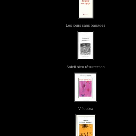
Les jours sans bagages
Soleil bleu résurrection
Vif opéra