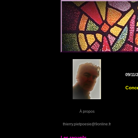
09/11/
Conce
À propos
thierry.pietpoesie@9online.fr
Les recueils