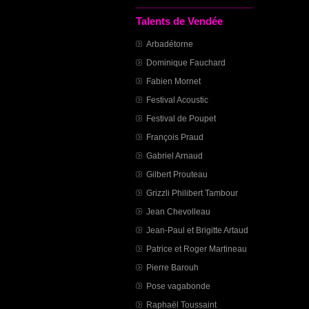
Talents de Vendée
Arbadétorne
Dominique Fauchard
Fabien Mornet
Festival Acoustic
Festival de Poupet
François Praud
Gabriel Arnaud
Gilbert Prouteau
Grizzli Philibert Tambour
Jean Chevolleau
Jean-Paul et Brigitte Artaud
Patrice et Roger Martineau
Pierre Barouh
Pose vagabonde
Raphaël Toussaint