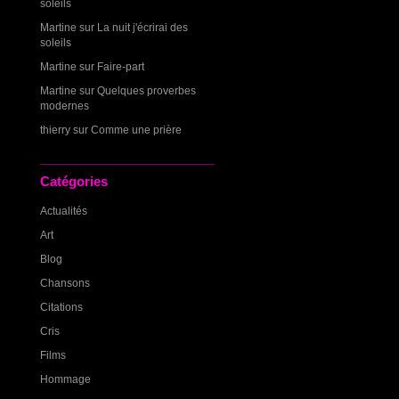
soleils
Martine
sur
La nuit j'écrirai des
soleils
Martine
sur
Faire-part
Martine
sur
Quelques proverbes
modernes
thierry
sur
Comme une prière
Catégories
Actualités
Art
Blog
Chansons
Citations
Cris
Films
Hommage