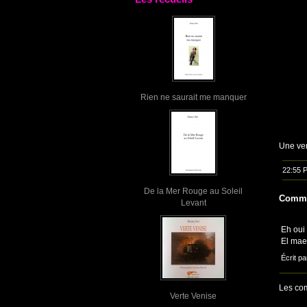
Rien ne saurait me manquer
Une ver
22:55 
De la Mer Rouge au Soleil
Comme
Levant
Eh oui
El maes
Écrit pa
Les com
Verte Venise