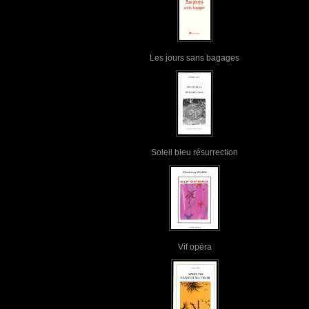
Les jours sans bagages
Soleil bleu résurrection
Vif opéra