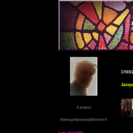
17/03/
Jacqu
À propos
thierry.pietpoesie@9online.fr
Les recueils