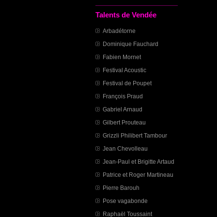
Talents de Vendée
Arbadétorne
Dominique Fauchard
Fabien Mornet
Festival Acoustic
Festival de Poupet
François Praud
Gabriel Arnaud
Gilbert Prouteau
Grizzli Philibert Tambour
Jean Chevolleau
Jean-Paul et Brigitte Artaud
Patrice et Roger Martineau
Pierre Barouh
Pose vagabonde
Raphaël Toussaint