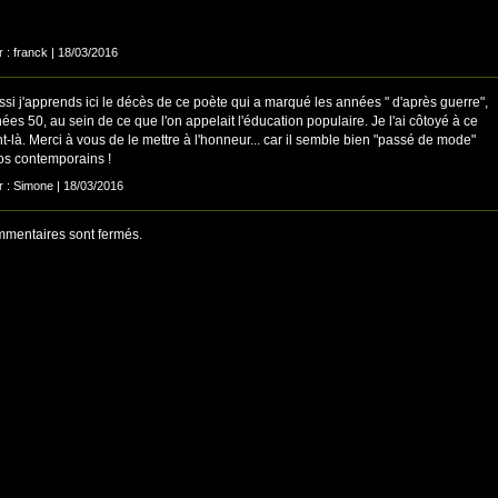
r : franck | 18/03/2016
si j'apprends ici le décès de ce poète qui a marqué les années " d'après guerre",
ées 50, au sein de ce que l'on appelait l'éducation populaire. Je l'ai côtoyé à ce
là. Merci à vous de le mettre à l'honneur... car il semble bien "passé de mode"
os contemporains !
ar : Simone | 18/03/2016
mentaires sont fermés.