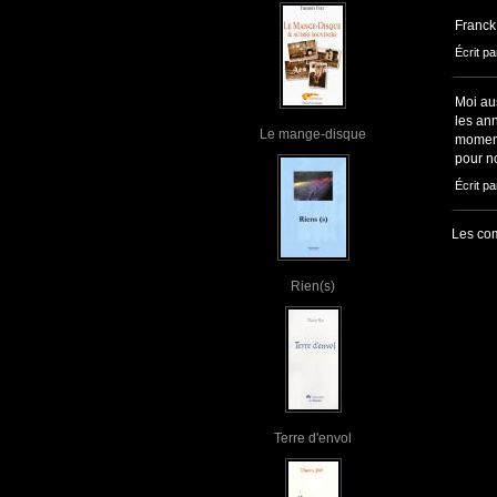
Franck
Écrit pa
Moi aus
les ann
Le mange-disque
moment-
pour n
Écrit p
Les com
Rien(s)
Terre d'envol