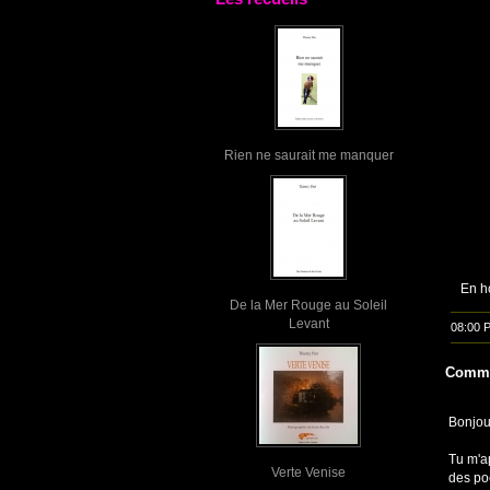
Rien ne saurait me manquer
En h
De la Mer Rouge au Soleil
Levant
08:00 
Comme
Bonjour
Tu m'a
Verte Venise
des po