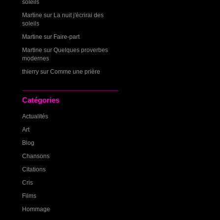
soleils
Martine
sur
La nuit j'écrirai des
soleils
Martine
sur
Faire-part
Martine
sur
Quelques proverbes
modernes
thierry
sur
Comme une prière
Catégories
Actualités
Art
Blog
Chansons
Citations
Cris
Films
Hommage