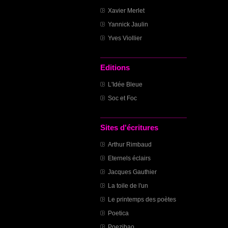
Xavier Merlet
Yannick Jaulin
Yves Viollier
Editions
L'Idée Bleue
Soc et Foc
Sites d'écritures
Arthur Rimbaud
Eternels éclairs
Jacques Gauthier
La toile de l'un
Le printemps des poètes
Poetica
Poezibao