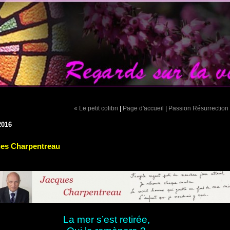
« Le petit colibri
|
Page d'accueil
|
Passion Résurrection
2016
es Charpentreau
La mer s’est retirée,