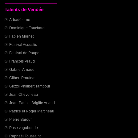
Talents de Vendée
Arbadétorne
Dominique Fauchard
Fabien Mornet
Festival Acoustic
Festival de Poupet
François Praud
Gabriel Arnaud
Gilbert Prouteau
Grizzli Philibert Tambour
Jean Chevolleau
Jean-Paul et Brigitte Artaud
Patrice et Roger Martineau
Pierre Barouh
Pose vagabonde
Raphaël Toussaint