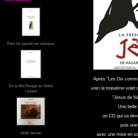
Rien ne saurait me manquer
Après "Les Dix comma
De la Mer Rouge au Soleil
voici le troisième volet
Levant
"Jésus de N
Une belle
un CD qui va deve
puis une
Verte Venise
avec une mise en sc