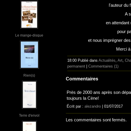
l'auteur du 
A s
en attendant
pour pa
Le mange-disque
et nous imprégner des 
Merci à
18:00 Publié dans
Actualités
,
Art
,
Ch
permanent
|
Commentaires (1)
Rien(s)
Commentaires
Près de 2000 ans après son départ
toujours la Cène!
Écrit par :
alezandro
| 01/07/2017
Terre d'envol
Les commentaires sont fermés.