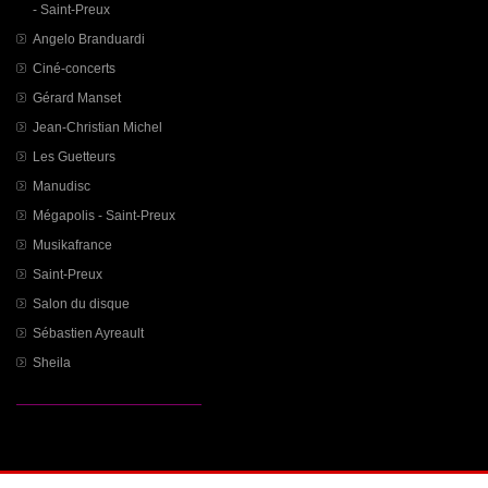
- Saint-Preux
Angelo Branduardi
Ciné-concerts
Gérard Manset
Jean-Christian Michel
Les Guetteurs
Manudisc
Mégapolis - Saint-Preux
Musikafrance
Saint-Preux
Salon du disque
Sébastien Ayreault
Sheila