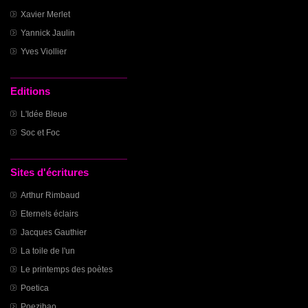
Xavier Merlet
Yannick Jaulin
Yves Viollier
Editions
L'Idée Bleue
Soc et Foc
Sites d'écritures
Arthur Rimbaud
Eternels éclairs
Jacques Gauthier
La toile de l'un
Le printemps des poètes
Poetica
Poezibao