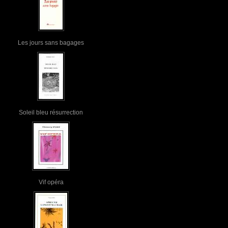
Les jours sans bagages
Soleil bleu résurrection
Vif opéra