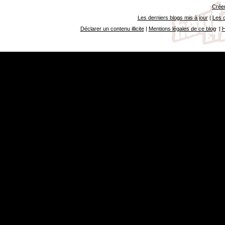
Créer
Les derniers blogs mis à jour
|
Les d
Déclarer un contenu illicite
|
Mentions légales de ce blog
|
H