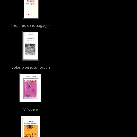
Les jours sans bagages
Soleil bleu résurrection
Vif opéra