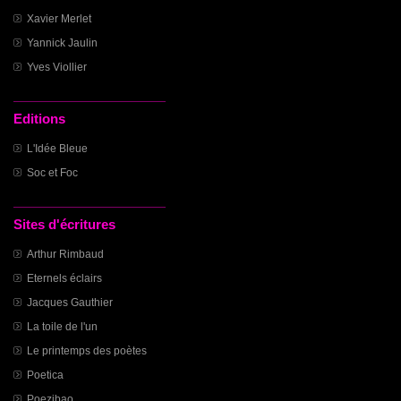
Xavier Merlet
Yannick Jaulin
Yves Viollier
Editions
L'Idée Bleue
Soc et Foc
Sites d'écritures
Arthur Rimbaud
Eternels éclairs
Jacques Gauthier
La toile de l'un
Le printemps des poètes
Poetica
Poezibao