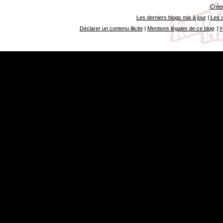
Créer
Les derniers blogs mis à jour
|
Les d
Déclarer un contenu illicite
|
Mentions légales de ce blog
|
H