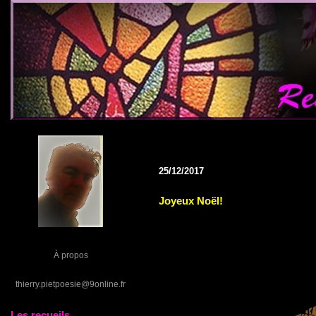
25/12/2017
Joyeux Noël!
À propos
thierry.pietpoesie@9online.fr
Les recueils