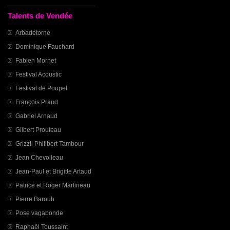
Talents de Vendée
Arbadétorne
Dominique Fauchard
Fabien Mornet
Festival Acoustic
Festival de Poupet
François Praud
Gabriel Arnaud
Gilbert Prouteau
Grizzli Philibert Tambour
Jean Chevolleau
Jean-Paul et Brigitte Artaud
Patrice et Roger Martineau
Pierre Barouh
Pose vagabonde
Raphaël Toussaint