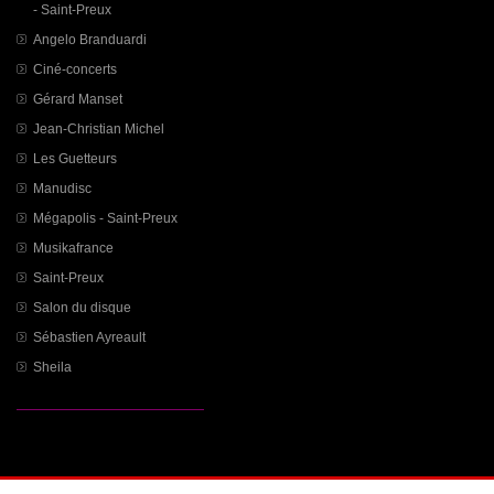
- Saint-Preux
Angelo Branduardi
Ciné-concerts
Gérard Manset
Jean-Christian Michel
Les Guetteurs
Manudisc
Mégapolis - Saint-Preux
Musikafrance
Saint-Preux
Salon du disque
Sébastien Ayreault
Sheila