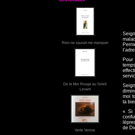
Seign
malad
Rien ne saurait me manquer
Perme
t’adr
Pour 
temps
effec
servi
De la Mer Rouge au Soleil
Seign
Levant
dimin
moi t
ta bi
«
Si 
confi
lèpre
de Di
Verte Venise