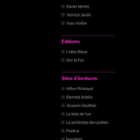
Xavier Merlet
Yannick Jaulin
Yves Viollier
Editions
L'Idée Bleue
Soc et Foc
Sites d'écritures
Arthur Rimbaud
Eternels éclairs
Jacques Gauthier
La toile de l'un
Le printemps des poètes
Poetica
Poezibao