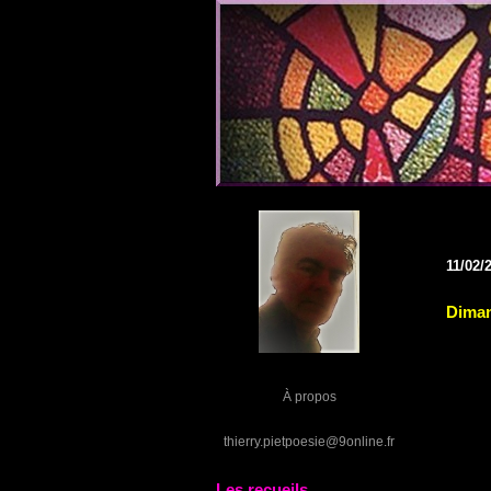
11/02/
Diman
À propos
thierry.pietpoesie@9online.fr
Les recueils