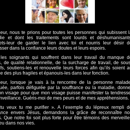
eur, nous te prions pour toutes les personnes qui subissent l
ie et dont les traitements sont lourds et déshumanisants
ts-leur de garder le lien avec toi et nourris leur désir d
esser dans la confiance leurs doutes et leurs espoirs.
les soignants qui souffrent dans leur travail du manque d
, de qualité relationnelle, de la surcharge de travail, de sous
tifs, soutiens-les et renouvelle leurs forces afin qu’ils soient 
ce des plus fragiles et épanouis-les dans leur fonction.
eur, lorsque je vais à la rencontre de la personne malade
uée, parfois défigurée par la souffrance ou la maladie, donne
on visage pour que mon visage puisse manifester ta tendresse
enveillance. Guéris-moi de mes peurs et de mes appréhensions.
tu veux tu me purifier
». A l’exemple du lépreux rempli d
ance envers Jésus, demandons la grâce de reconnaître no
s. Que notre foi soit plus forte pour être témoins des merveille
eu dans nos vies.