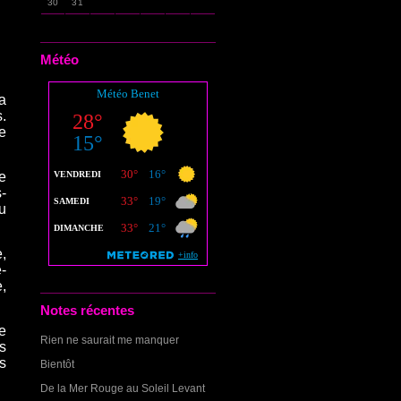
30
31
Météo
a
.
e
e
-
au
,
-
,
Notes récentes
e
Rien ne saurait me manquer
s
s
Bientôt
De la Mer Rouge au Soleil Levant