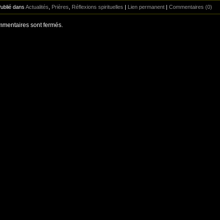
Publié dans
Actualités
,
Prières
,
Réflexions spirituelles
|
Lien permanent
|
Commentaires (0)
mentaires sont fermés.