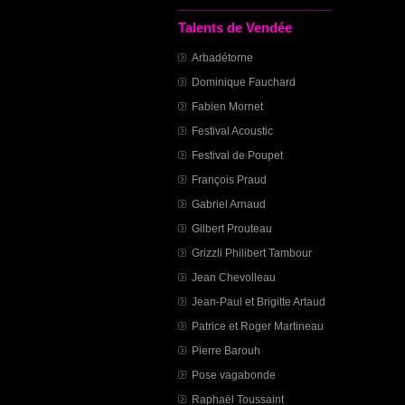
Talents de Vendée
Arbadétorne
Dominique Fauchard
Fabien Mornet
Festival Acoustic
Festival de Poupet
François Praud
Gabriel Arnaud
Gilbert Prouteau
Grizzli Philibert Tambour
Jean Chevolleau
Jean-Paul et Brigitte Artaud
Patrice et Roger Martineau
Pierre Barouh
Pose vagabonde
Raphaël Toussaint