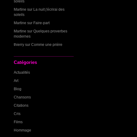
soleils
Martine
sur
La nuit j'écrirai des
soleils
Martine
sur
Faire-part
Martine
sur
Quelques proverbes
modernes
thierry
sur
Comme une prière
Catégories
Actualités
Art
Blog
Chansons
Citations
Cris
Films
Hommage