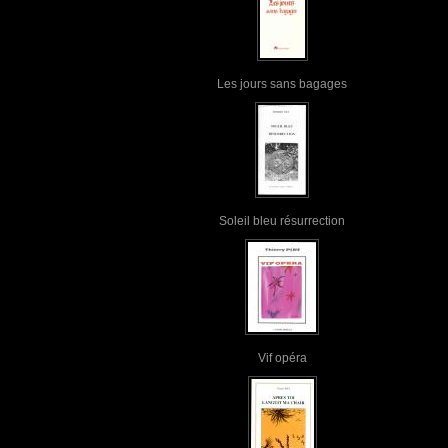
Les jours sans bagages
Soleil bleu résurrection
Vif opéra