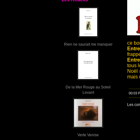
ce bo
Rien ne saurait me manquer
Entre
frappe
Entre
tous 
Noël 
mais u
De la Mer Rouge au Soleil
Levant
00:03 
Les com
Verte Venise