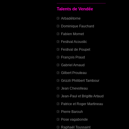
Talents de Vendée
Arbadétorne
Dominique Fauchard
Fabien Mornet
Festival Acoustic
Festival de Poupet
François Praud
Gabriel Arnaud
Gilbert Prouteau
Grizzli Philibert Tambour
Jean Chevolleau
Jean-Paul et Brigitte Artaud
Patrice et Roger Martineau
Pierre Barouh
Pose vagabonde
Raphaël Toussaint