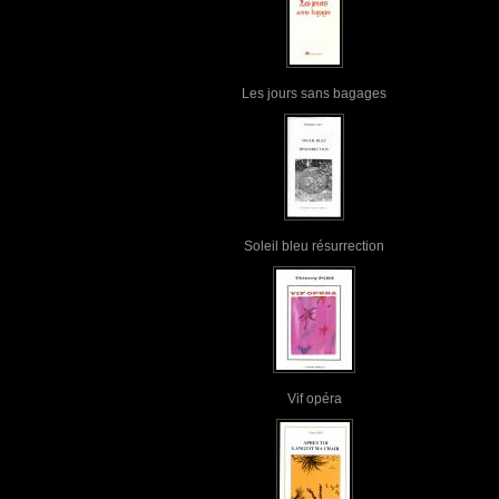
Les jours sans bagages
Soleil bleu résurrection
Vif opéra