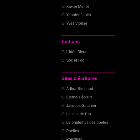
Xavier Merlet
Yannick Jaulin
Yves Viollier
Editions
L'Idée Bleue
Soc et Foc
Sites d'écritures
Arthur Rimbaud
Eternels éclairs
Jacques Gauthier
La toile de l'un
Le printemps des poètes
Poetica
Poezibao