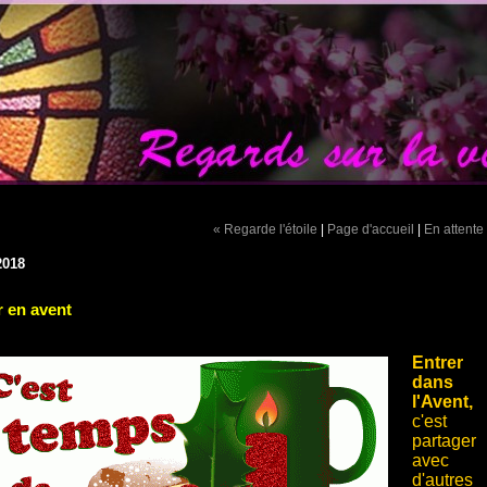
« Regarde l'étoile
|
Page d'accueil
|
En attente
2018
r en avent
Entrer
dans
l'Avent,
c'est
partager
avec
d'autres