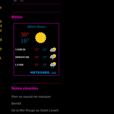
30
31
e
Météo
e
t
r
nt
e
,
Notes récentes
Rien ne saurait me manquer
Bientôt
De la Mer Rouge au Soleil Levant