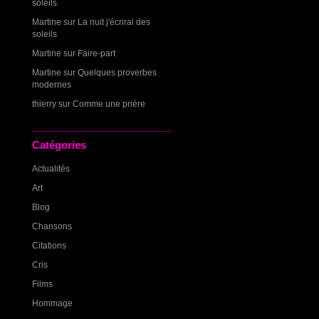
soleils
Martine
sur
La nuit j'écrirai des
soleils
Martine
sur
Faire-part
Martine
sur
Quelques proverbes
modernes
thierry
sur
Comme une prière
Catégories
Actualités
Art
Blog
Chansons
Citations
Cris
Films
Hommage