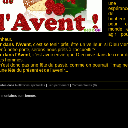
une
espéranc
de
bonheur
pour c
monde e
agir pou
nheur.
r dans l'Avent,
c'est se tenir prêt, être un veilleur: si Dieu vie
r à notre porte, serons-nous prêts à l'accueillir?
r dans l'Avent,
c'est avoir envie que Dieu vive dans le cœur d
les hommes.
n'est donc pas une fête du passé, comme on pourrait l'imaginer
ne fête du présent et de l'avenir...
Publié dans
Réflexions spirituelles
|
Lien permanent
|
Commentaires (0)
mentaires sont fermés.