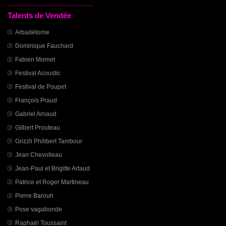
Talents de Vendée
Arbadétorne
Dominique Fauchard
Fabien Mornet
Festival Acoustic
Festival de Poupet
François Praud
Gabriel Arnaud
Gilbert Prouteau
Grizzli Philibert Tambour
Jean Chevolleau
Jean-Paul et Brigitte Artaud
Patrice et Roger Martineau
Pierre Barouh
Pose vagabonde
Raphaël Toussaint