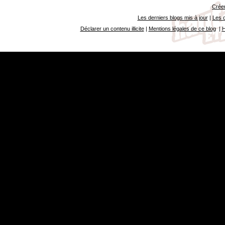
Créer
Les derniers blogs mis à jour
|
Les d
Déclarer un contenu illicite
|
Mentions légales de ce blog
|
H