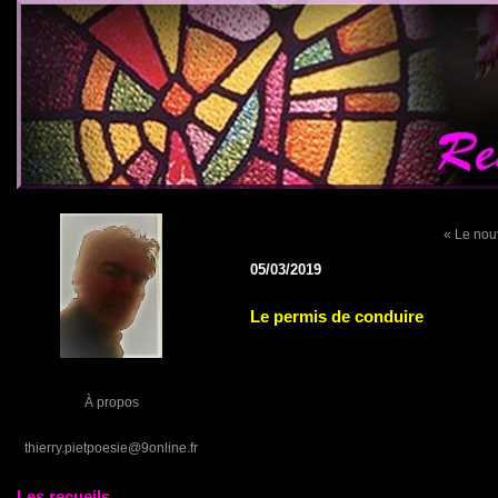
« Le nou
05/03/2019
Le permis de conduire
À propos
thierry.pietpoesie@9online.fr
Les recueils