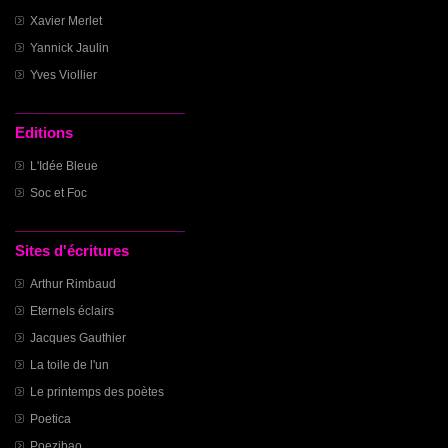
Xavier Merlet
Yannick Jaulin
Yves Viollier
Editions
L'Idée Bleue
Soc et Foc
Sites d'écritures
Arthur Rimbaud
Eternels éclairs
Jacques Gauthier
La toile de l'un
Le printemps des poètes
Poetica
Poezibao