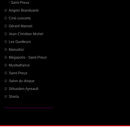
- Saint-Preux
Angelo Branduardi
Ciné-concerts
Gérard Manset
Jean-Christian Michel
Les Guetteurs
Manudisc
Mégapolis - Saint-Preux
Musikafrance
Saint-Preux
Salon du disque
Sébastien Ayreault
Sheila