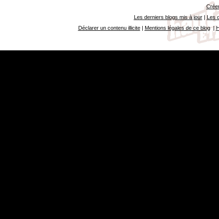
Créer
Les derniers blogs mis à jour
|
Les d
Déclarer un contenu illicite
|
Mentions légales de ce blog
|
H