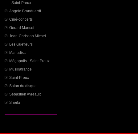
- Saint-Preux
Angelo Branduardi
Ciné-concerts
Gérard Manset
Jean-Christian Michel
Les Guetteurs
Manudisc
Mégapolis - Saint-Preux
Musikafrance
Saint-Preux
Salon du disque
Sébastien Ayreault
Sheila