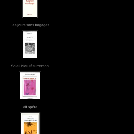
Les jours sans bagages
Soleil bleu résurrection
Vif opéra