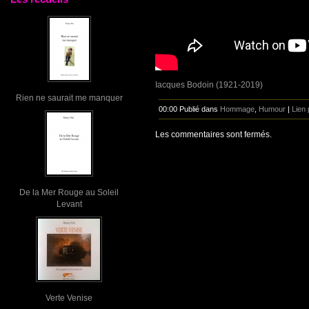
Iacques Bodoin (1921-2019)
Rien ne saurait me manquer
00:00 Publié dans
Hommage
,
Humour
|
Lien
Les commentaires sont fermés.
De la Mer Rouge au Soleil
Levant
Verte Venise