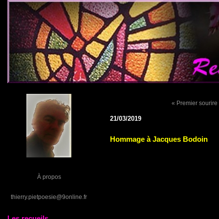
« Premier sourire
21/03/2019
Hommage à Jacques Bodoin
À propos
thierry.pietpoesie@9online.fr
Les recueils