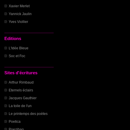
Xavier Merlet
Yannick Jaulin
Yves Viollier
Editions
L'Idée Bleue
Soc et Foc
Sites d'écritures
Arthur Rimbaud
Eternels éclairs
Jacques Gauthier
La toile de l'un
Le printemps des poètes
Poetica
Poezibao