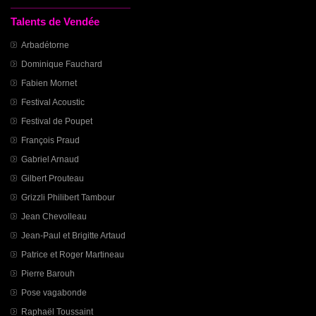
Talents de Vendée
Arbadétorne
Dominique Fauchard
Fabien Mornet
Festival Acoustic
Festival de Poupet
François Praud
Gabriel Arnaud
Gilbert Prouteau
Grizzli Philibert Tambour
Jean Chevolleau
Jean-Paul et Brigitte Artaud
Patrice et Roger Martineau
Pierre Barouh
Pose vagabonde
Raphaël Toussaint