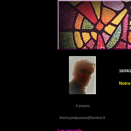
16/04/
Notre
À propos
thierry.pietpoesie@9online.fr
Les recueils