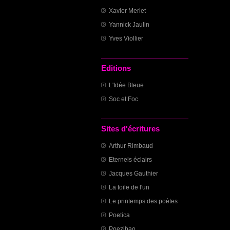
Xavier Merlet
Yannick Jaulin
Yves Viollier
Editions
L'Idée Bleue
Soc et Foc
Sites d'écritures
Arthur Rimbaud
Eternels éclairs
Jacques Gauthier
La toile de l'un
Le printemps des poètes
Poetica
Poezibao