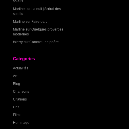
soleils
Martine
sur
La nuit j'écrirai des
soleils
Martine
sur
Faire-part
Martine
sur
Quelques proverbes
modernes
thierry
sur
Comme une prière
Catégories
Actualités
Art
Blog
Chansons
Citations
Cris
Films
Hommage