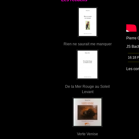
Pierre
Rien ne saurait me manquer
JS Bach
16:18 
Les com
De la Mer Rouge au Soleil
Levant
Verte Venise