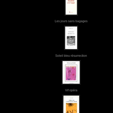
Les jours sans bagages
Soleil bleu résurrection
Vif opéra