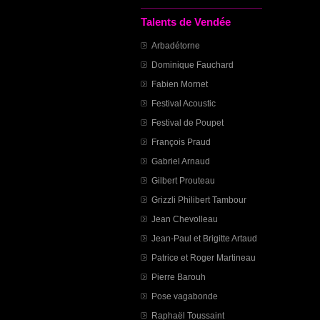
Talents de Vendée
Arbadétorne
Dominique Fauchard
Fabien Mornet
Festival Acoustic
Festival de Poupet
François Praud
Gabriel Arnaud
Gilbert Prouteau
Grizzli Philibert Tambour
Jean Chevolleau
Jean-Paul et Brigitte Artaud
Patrice et Roger Martineau
Pierre Barouh
Pose vagabonde
Raphaël Toussaint