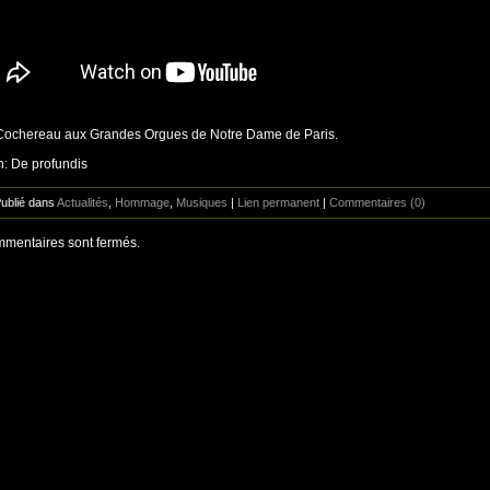
 Cochereau aux Grandes Orgues de Notre Dame de Paris.
: De profundis
Publié dans
Actualités
,
Hommage
,
Musiques
|
Lien permanent
|
Commentaires (0)
mentaires sont fermés.