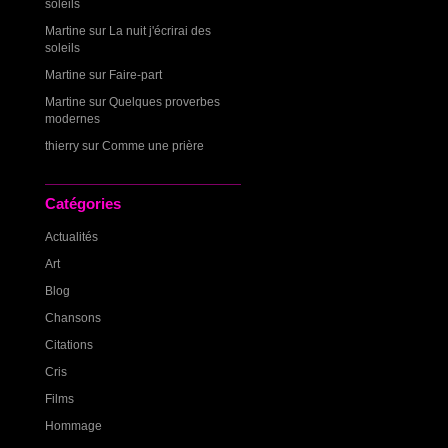
soleils
Martine
sur
La nuit j'écrirai des
soleils
Martine
sur
Faire-part
Martine
sur
Quelques proverbes
modernes
thierry
sur
Comme une prière
Catégories
Actualités
Art
Blog
Chansons
Citations
Cris
Films
Hommage