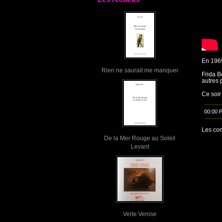
En 1969.
Rien ne saurait me manquer
Frida B
autres 
Ce soir
00:00 
Les com
De la Mer Rouge au Soleil
Levant
Verte Venise