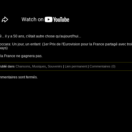
.. il y a 50 ans, c'était autre chose qu'aujourd'hui...
occara: Un jour, un enfant (1er Prix de l'Eurovision pour la France partagé avec tro
pays)
 la France ne gagnera pas.
Publié dans
Chansons
,
Musiques
,
Souvenirs
|
Lien permanent
|
Commentaires (0)
mentaires sont fermés.