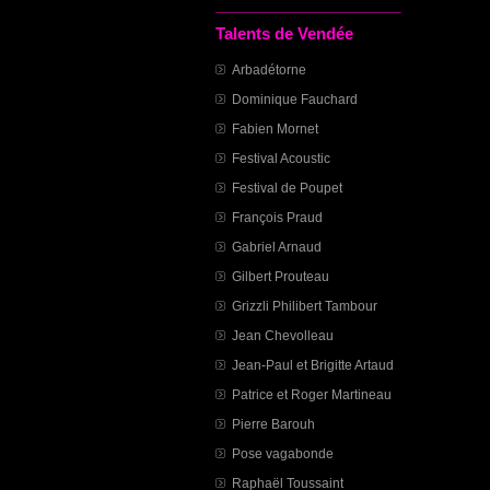
Talents de Vendée
Arbadétorne
Dominique Fauchard
Fabien Mornet
Festival Acoustic
Festival de Poupet
François Praud
Gabriel Arnaud
Gilbert Prouteau
Grizzli Philibert Tambour
Jean Chevolleau
Jean-Paul et Brigitte Artaud
Patrice et Roger Martineau
Pierre Barouh
Pose vagabonde
Raphaël Toussaint