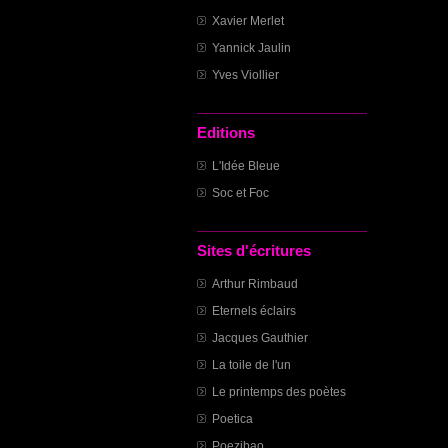
Xavier Merlet
Yannick Jaulin
Yves Viollier
Editions
L'Idée Bleue
Soc et Foc
Sites d'écritures
Arthur Rimbaud
Eternels éclairs
Jacques Gauthier
La toile de l'un
Le printemps des poètes
Poetica
Poezibao