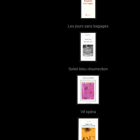
Les jours sans bagages
Soleil bleu résurrection
Vif opéra