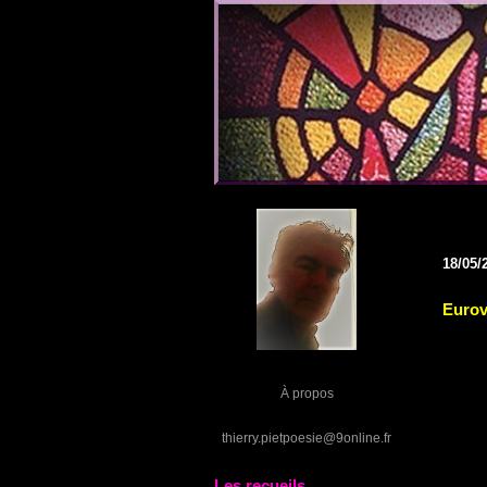
18/05/
Eurov
À propos
thierry.pietpoesie@9online.fr
Les recueils