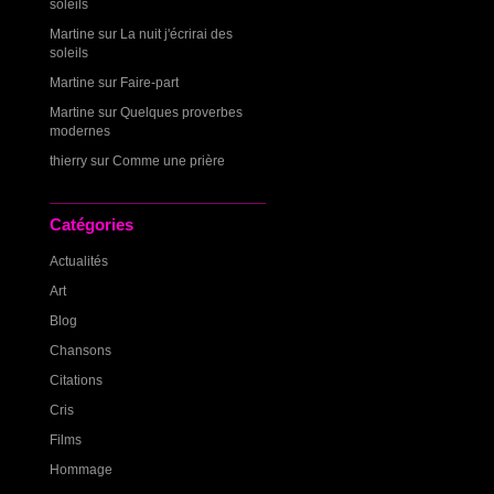
soleils
Martine
sur
La nuit j'écrirai des
soleils
Martine
sur
Faire-part
Martine
sur
Quelques proverbes
modernes
thierry
sur
Comme une prière
Catégories
Actualités
Art
Blog
Chansons
Citations
Cris
Films
Hommage