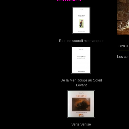
Rien ne saurait me manquer
00:00 
Les com
De la Mer Rouge au Soleil
Levant
Verte Venise