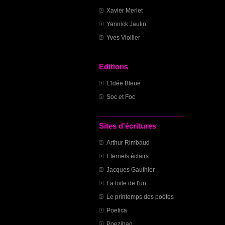
Xavier Merlet
Yannick Jaulin
Yves Viollier
Editions
L'Idée Bleue
Soc et Foc
Sites d'écritures
Arthur Rimbaud
Eternels éclairs
Jacques Gauthier
La toile de l'un
Le printemps des poètes
Poetica
Poezibao