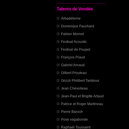
Talents de Vendée
Arbadétorne
Dominique Fauchard
Fabien Mornet
Festival Acoustic
Festival de Poupet
François Praud
Gabriel Arnaud
Gilbert Prouteau
Grizzli Philibert Tambour
Jean Chevolleau
Jean-Paul et Brigitte Artaud
Patrice et Roger Martineau
Pierre Barouh
Pose vagabonde
Raphaël Toussaint