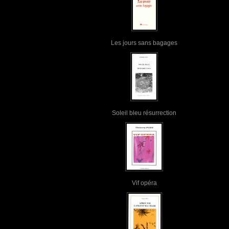
Les jours sans bagages
Soleil bleu résurrection
Vif opéra