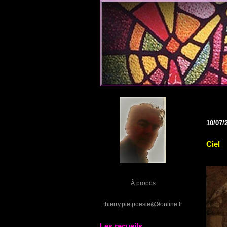
10/07/
Ciel
À propos
thierry.pietpoesie@9online.fr
Les recueils