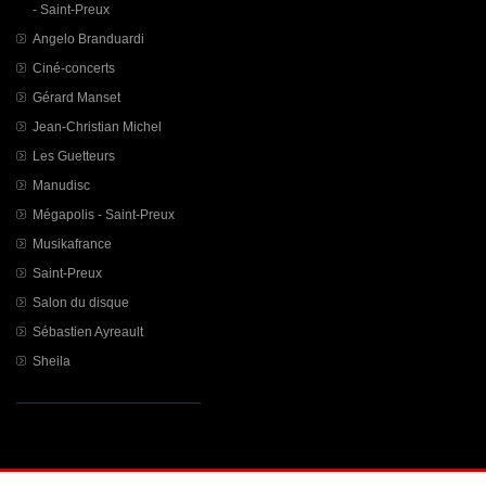
- Saint-Preux
Angelo Branduardi
Ciné-concerts
Gérard Manset
Jean-Christian Michel
Les Guetteurs
Manudisc
Mégapolis - Saint-Preux
Musikafrance
Saint-Preux
Salon du disque
Sébastien Ayreault
Sheila