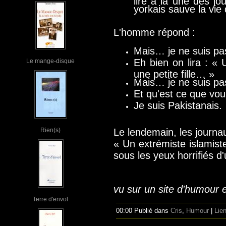
yorkais sauve la vie 
L'homme répond :
Mais… je ne suis pa
Eh bien on lira : «
Le mange-disque
une petite fille… »
Mais… je ne suis pa
Et qu'est ce que vou
Je suis Pakistanais.
Rien(s)
Le lendemain, les journaux
« Un extrémiste islamis
sous les yeux horrifiés d'u
vu sur un site d'humour e
Terre d'envol
00:00 Publié dans
Cris
,
Humour
|
Lie