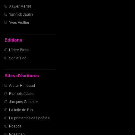
Xavier Merlet
Yannick Jaulin
Yves Viollier
Editions
L'Idée Bleue
Soc et Foc
Sites d'écritures
Arthur Rimbaud
Eternels éclairs
Jacques Gauthier
La toile de l'un
Le printemps des poètes
Poetica
Poezibao