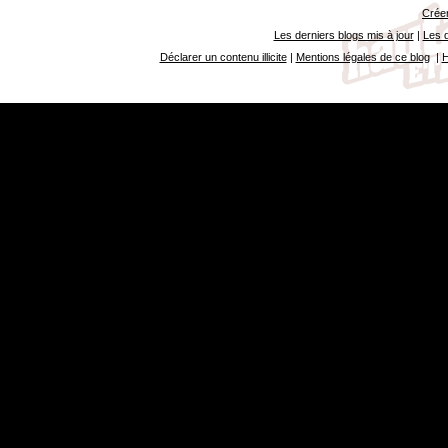
Créer
Les derniers blogs mis à jour
|
Les d
Déclarer un contenu illicite
|
Mentions légales de ce blog
|
H