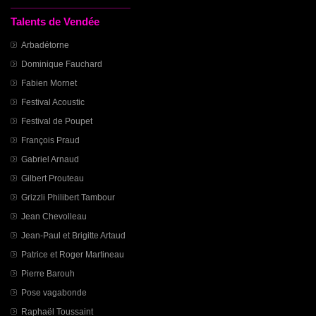
Talents de Vendée
Arbadétorne
Dominique Fauchard
Fabien Mornet
Festival Acoustic
Festival de Poupet
François Praud
Gabriel Arnaud
Gilbert Prouteau
Grizzli Philibert Tambour
Jean Chevolleau
Jean-Paul et Brigitte Artaud
Patrice et Roger Martineau
Pierre Barouh
Pose vagabonde
Raphaël Toussaint