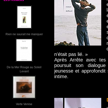
Rien ne saurait me manquer
n'était pas lié. »
Après Arrête avec tes
poursuit son dialogu
De la Mer Rouge au Soleil
jeunesse et approfondit 
Levant
intime.
Verte Venise