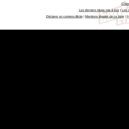
Créer
Les derniers blogs mis à jour
|
Les d
Déclarer un contenu illicite
|
Mentions légales de ce blog
|
H