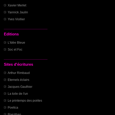
Xavier Merlet
Yannick Jaulin
Yves Viollier
Editions
L'Idée Bleue
Soc et Foc
Sites d'écritures
Arthur Rimbaud
Eternels éclairs
Jacques Gauthier
La toile de l'un
Le printemps des poètes
Poetica
Poezibao