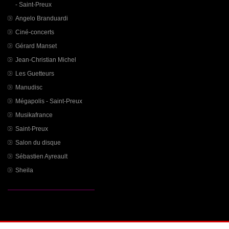
- Saint-Preux
Angelo Branduardi
Ciné-concerts
Gérard Manset
Jean-Christian Michel
Les Guetteurs
Manudisc
Mégapolis - Saint-Preux
Musikafrance
Saint-Preux
Salon du disque
Sébastien Ayreault
Sheila