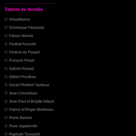
Talents de Vendée
Arbadétorne
Dominique Fauchard
Fabien Mornet
Festival Acoustic
Festival de Poupet
François Praud
Gabriel Arnaud
Gilbert Prouteau
Grizzli Philibert Tambour
Jean Chevolleau
Jean-Paul et Brigitte Artaud
Patrice et Roger Martineau
Pierre Barouh
Pose vagabonde
Raphaël Toussaint