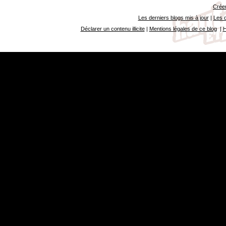
Créer
Les derniers blogs mis à jour
|
Les d
Déclarer un contenu illicite
|
Mentions légales de ce blog
|
H