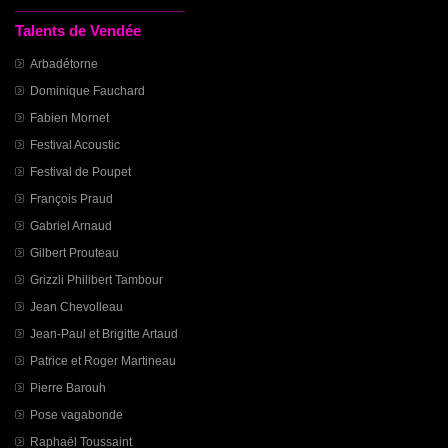
Talents de Vendée
Arbadétorne
Dominique Fauchard
Fabien Mornet
Festival Acoustic
Festival de Poupet
François Praud
Gabriel Arnaud
Gilbert Prouteau
Grizzli Philibert Tambour
Jean Chevolleau
Jean-Paul et Brigitte Artaud
Patrice et Roger Martineau
Pierre Barouh
Pose vagabonde
Raphaël Toussaint