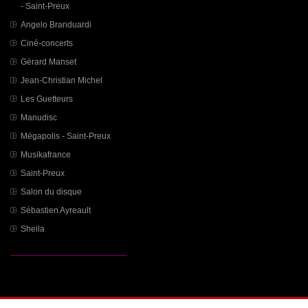
- Saint-Preux
Angelo Branduardi
Ciné-concerts
Gérard Manset
Jean-Christian Michel
Les Guetteurs
Manudisc
Mégapolis - Saint-Preux
Musikafrance
Saint-Preux
Salon du disque
Sébastien Ayreault
Sheila