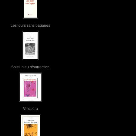
Les jours sans bagages
Soleil bleu résurrection
Vif opéra