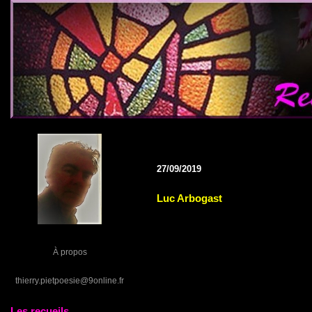
27/09/2019
Luc Arbogast
À propos
thierry.pietpoesie@9online.fr
Les recueils