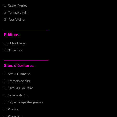
Xavier Merlet
Yannick Jaulin
Yves Viollier
Editions
L'Idée Bleue
Soc et Foc
Sites d'écritures
Arthur Rimbaud
Eternels éclairs
Jacques Gauthier
La toile de l'un
Le printemps des poètes
Poetica
Poezibao