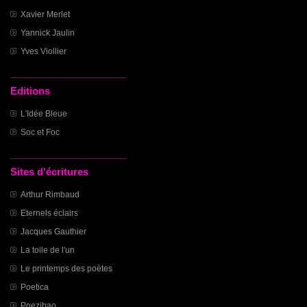
Xavier Merlet
Yannick Jaulin
Yves Viollier
Editions
L'Idée Bleue
Soc et Foc
Sites d'écritures
Arthur Rimbaud
Eternels éclairs
Jacques Gauthier
La toile de l'un
Le printemps des poètes
Poetica
Poezibao