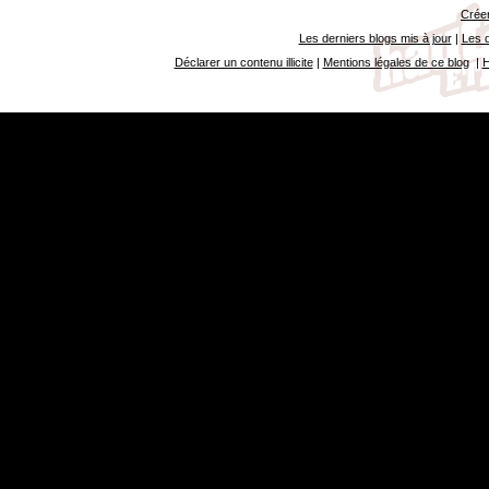
Créer
Les derniers blogs mis à jour
|
Les d
Déclarer un contenu illicite
|
Mentions légales de ce blog
|
H