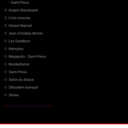
- Saint-Preux
Angelo Branduardi
Ciné-concerts
Gérard Manset
Jean-Christian Michel
Les Guetteurs
Manudisc
Mégapolis - Saint-Preux
Musikafrance
Saint-Preux
Salon du disque
Sébastien Ayreault
Sheila