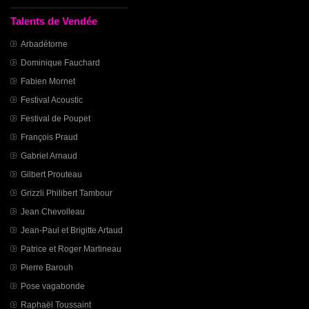
Talents de Vendée
Arbadétorne
Dominique Fauchard
Fabien Mornet
Festival Acoustic
Festival de Poupet
François Praud
Gabriel Arnaud
Gilbert Prouteau
Grizzli Philibert Tambour
Jean Chevolleau
Jean-Paul et Brigitte Artaud
Patrice et Roger Martineau
Pierre Barouh
Pose vagabonde
Raphaël Toussaint