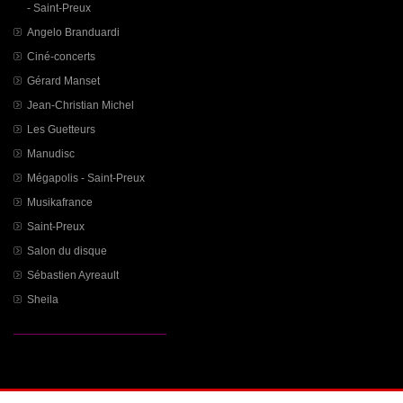
- Saint-Preux
Angelo Branduardi
Ciné-concerts
Gérard Manset
Jean-Christian Michel
Les Guetteurs
Manudisc
Mégapolis - Saint-Preux
Musikafrance
Saint-Preux
Salon du disque
Sébastien Ayreault
Sheila