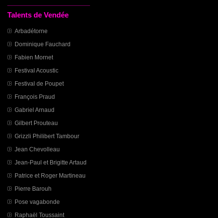
Talents de Vendée
Arbadétorne
Dominique Fauchard
Fabien Mornet
Festival Acoustic
Festival de Poupet
François Praud
Gabriel Arnaud
Gilbert Prouteau
Grizzli Philibert Tambour
Jean Chevolleau
Jean-Paul et Brigitte Artaud
Patrice et Roger Martineau
Pierre Barouh
Pose vagabonde
Raphaël Toussaint