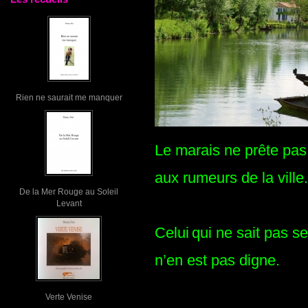
Rien ne saurait me manquer
Le marais ne prête pas l
aux rumeurs de la ville.
De la Mer Rouge au Soleil
Levant
Celui
qui ne sait pas se
n’en est pas digne.
Verte Venise