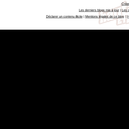
Créer
Les derniers blogs mis à jour
|
Les d
Déclarer un contenu illicite
|
Mentions légales de ce blog
|
H