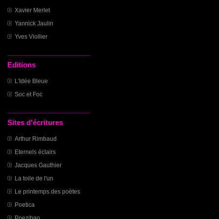
Xavier Merlet
Yannick Jaulin
Yves Viollier
Editions
L'Idée Bleue
Soc et Foc
Sites d'écritures
Arthur Rimbaud
Eternels éclairs
Jacques Gauthier
La toile de l'un
Le printemps des poètes
Poetica
Poezibao