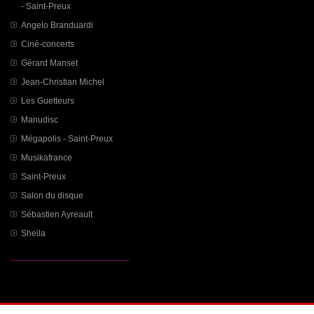
- Saint-Preux
Angelo Branduardi
Ciné-concerts
Gérard Manset
Jean-Christian Michel
Les Guetteurs
Manudisc
Mégapolis - Saint-Preux
Musikafrance
Saint-Preux
Salon du disque
Sébastien Ayreault
Sheila