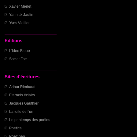
Xavier Merlet
Yannick Jaulin
Yves Viollier
Editions
L'Idée Bleue
Soc et Foc
Sites d'écritures
Arthur Rimbaud
Eternels éclairs
Jacques Gauthier
La toile de l'un
Le printemps des poètes
Poetica
Poezibao