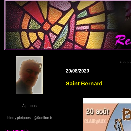
« Le p
20/08/2020
Saint Bernard
À propos
thierry.pietpoesie@9online.fr
Les recueils