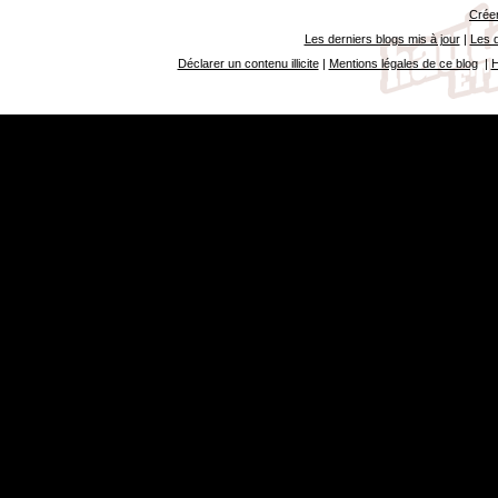
Créer
Les derniers blogs mis à jour
|
Les d
Déclarer un contenu illicite
|
Mentions légales de ce blog
|
H