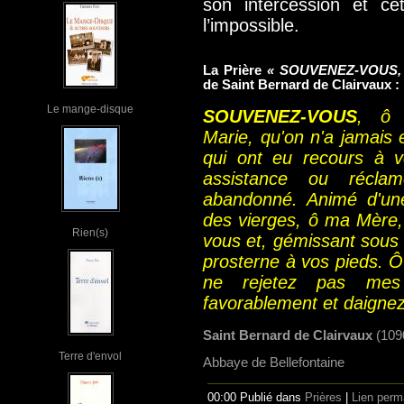
son intercession et ce
l’impossible.
La Prière
« SOUVENEZ-VOUS, ô 
de Saint Bernard de Clairvaux :
Le mange-disque
SOUVENEZ-VOUS
, ô 
Marie, qu'on n'a jamais
qui ont eu recours à vo
assistance ou récla
abandonné.
Animé d'une
des vierges, ô ma Mère, 
Rien(s)
vous et, gémissant sous
prosterne à vos pieds.
Ô
ne rejetez pas mes 
favorablement et daignez
Saint Bernard de Clairvaux
(109
Terre d'envol
Abbaye de Bellefontaine
00:00 Publié dans
Prières
|
Lien perm