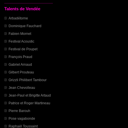
Talents de Vendée
Arbadétorne
Dominique Fauchard
Fabien Mornet
Festival Acoustic
Festival de Poupet
François Praud
Gabriel Arnaud
Gilbert Prouteau
Grizzli Philibert Tambour
Jean Chevolleau
Jean-Paul et Brigitte Artaud
Patrice et Roger Martineau
Pierre Barouh
Pose vagabonde
Raphaël Toussaint