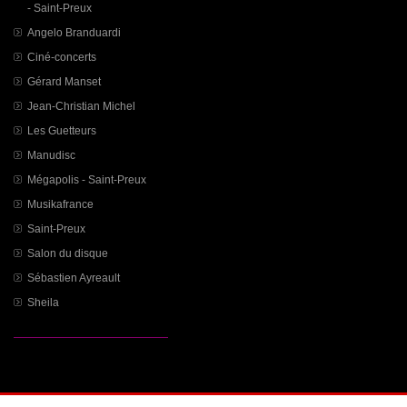
- Saint-Preux
Angelo Branduardi
Ciné-concerts
Gérard Manset
Jean-Christian Michel
Les Guetteurs
Manudisc
Mégapolis - Saint-Preux
Musikafrance
Saint-Preux
Salon du disque
Sébastien Ayreault
Sheila