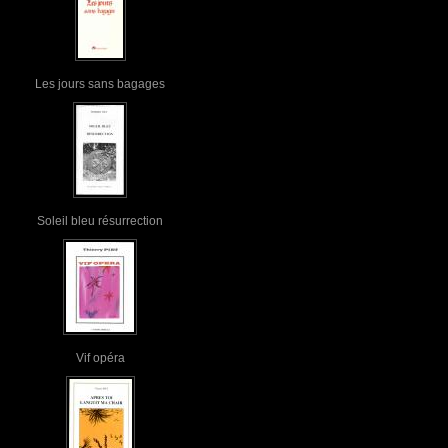
Les jours sans bagages
Soleil bleu résurrection
Vif opéra