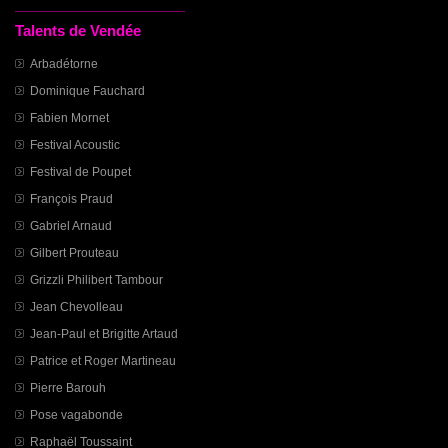
Talents de Vendée
Arbadétorne
Dominique Fauchard
Fabien Mornet
Festival Acoustic
Festival de Poupet
François Praud
Gabriel Arnaud
Gilbert Prouteau
Grizzli Philibert Tambour
Jean Chevolleau
Jean-Paul et Brigitte Artaud
Patrice et Roger Martineau
Pierre Barouh
Pose vagabonde
Raphaël Toussaint