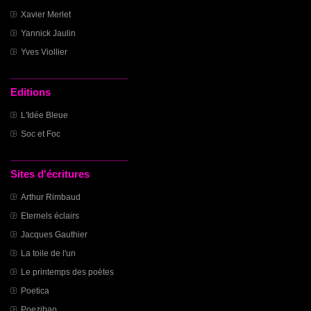
Xavier Merlet
Yannick Jaulin
Yves Viollier
Editions
L'Idée Bleue
Soc et Foc
Sites d'écritures
Arthur Rimbaud
Eternels éclairs
Jacques Gauthier
La toile de l'un
Le printemps des poètes
Poetica
Poezibao