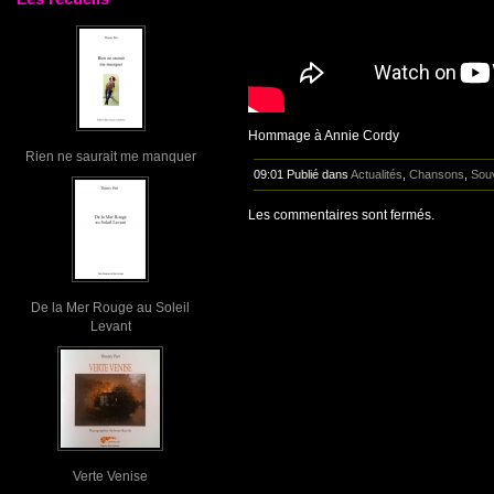
Hommage à Annie Cordy
Rien ne saurait me manquer
09:01 Publié dans
Actualités
,
Chansons
,
Sou
Les commentaires sont fermés.
De la Mer Rouge au Soleil
Levant
Verte Venise