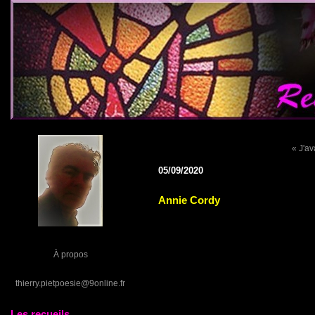
« J'av
05/09/2020
Annie Cordy
À propos
thierry.pietpoesie@9online.fr
Les recueils