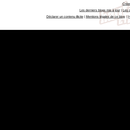
Créer
Les derniers blogs mis à jour
|
Les d
Déclarer un contenu illicite
|
Mentions légales de ce blog
|
H