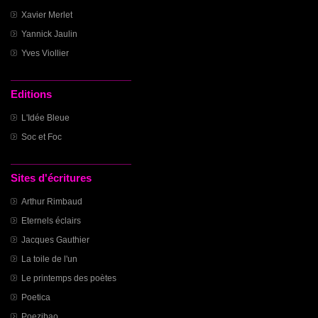
Xavier Merlet
Yannick Jaulin
Yves Viollier
Editions
L'Idée Bleue
Soc et Foc
Sites d'écritures
Arthur Rimbaud
Eternels éclairs
Jacques Gauthier
La toile de l'un
Le printemps des poètes
Poetica
Poezibao