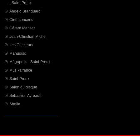
- Saint-Preux
Angelo Branduardi
Ciné-concerts
Gérard Manset
Jean-Christian Michel
Les Guetteurs
Manudisc
Mégapolis - Saint-Preux
Musikafrance
Saint-Preux
Salon du disque
Sébastien Ayreault
Sheila