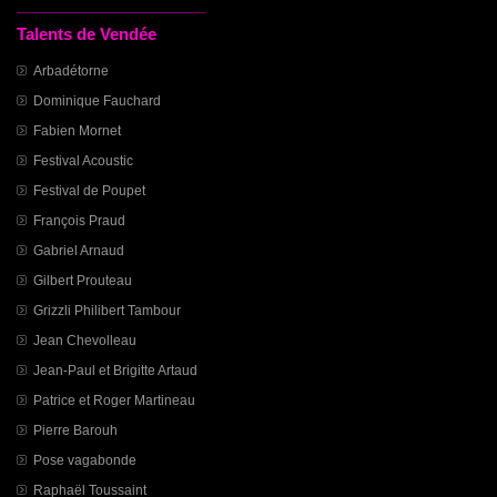
Talents de Vendée
Arbadétorne
Dominique Fauchard
Fabien Mornet
Festival Acoustic
Festival de Poupet
François Praud
Gabriel Arnaud
Gilbert Prouteau
Grizzli Philibert Tambour
Jean Chevolleau
Jean-Paul et Brigitte Artaud
Patrice et Roger Martineau
Pierre Barouh
Pose vagabonde
Raphaël Toussaint