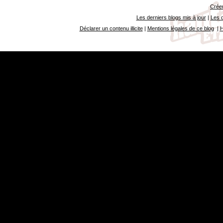
Créer
Les derniers blogs mis à jour
|
Les d
Déclarer un contenu illicite
|
Mentions légales de ce blog
|
H