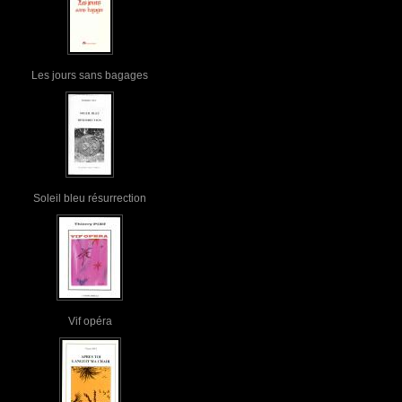
Les jours sans bagages
Soleil bleu résurrection
Vif opéra