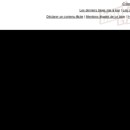
Créer
Les derniers blogs mis à jour
|
Les d
Déclarer un contenu illicite
|
Mentions légales de ce blog
|
H