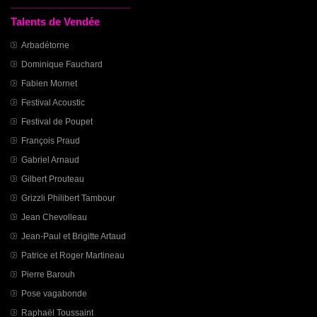
Talents de Vendée
Arbadétorne
Dominique Fauchard
Fabien Mornet
Festival Acoustic
Festival de Poupet
François Praud
Gabriel Arnaud
Gilbert Prouteau
Grizzli Philibert Tambour
Jean Chevolleau
Jean-Paul et Brigitte Artaud
Patrice et Roger Martineau
Pierre Barouh
Pose vagabonde
Raphaël Toussaint