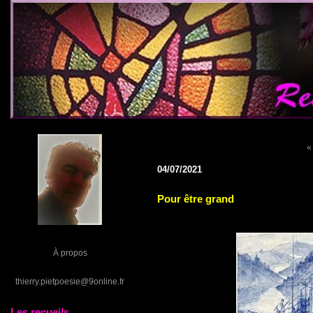
«
04/07/2021
Pour être grand
À propos
thierry.pietpoesie@9online.fr
Les recueils