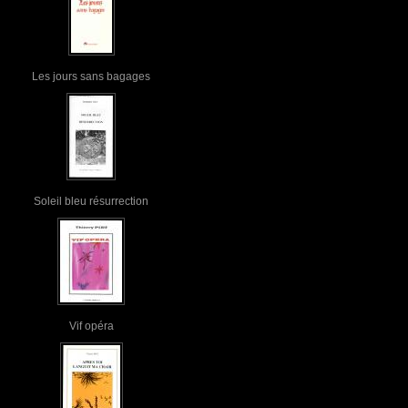
Les jours sans bagages
Soleil bleu résurrection
Vif opéra