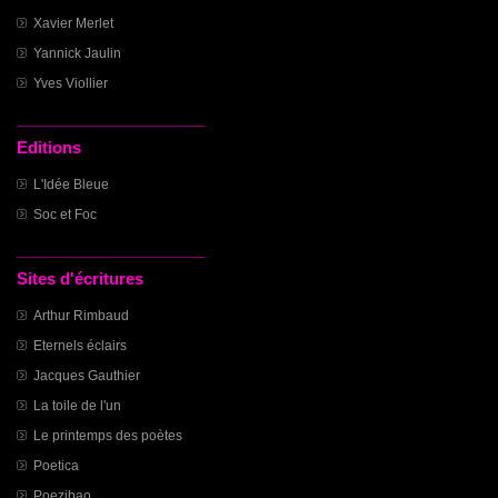
Xavier Merlet
Yannick Jaulin
Yves Viollier
Editions
L'Idée Bleue
Soc et Foc
Sites d'écritures
Arthur Rimbaud
Eternels éclairs
Jacques Gauthier
La toile de l'un
Le printemps des poètes
Poetica
Poezibao