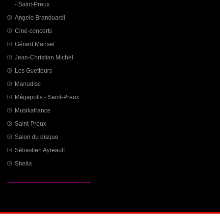
- Saint-Preux
Angelo Branduardi
Ciné-concerts
Gérard Manset
Jean-Christian Michel
Les Guetteurs
Manudisc
Mégapolis - Saint-Preux
Musikafrance
Saint-Preux
Salon du disque
Sébastien Ayreault
Sheila