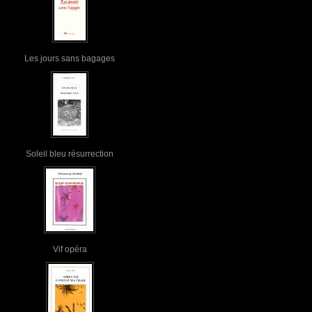
Les jours sans bagages
Soleil bleu résurrection
Vif opéra