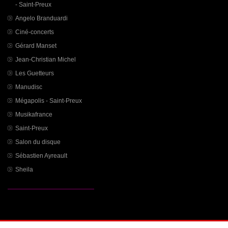
- Saint-Preux
Angelo Branduardi
Ciné-concerts
Gérard Manset
Jean-Christian Michel
Les Guetteurs
Manudisc
Mégapolis - Saint-Preux
Musikafrance
Saint-Preux
Salon du disque
Sébastien Ayreault
Sheila