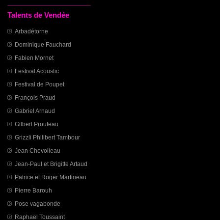
Talents de Vendée
Arbadétorne
Dominique Fauchard
Fabien Mornet
Festival Acoustic
Festival de Poupet
François Praud
Gabriel Arnaud
Gilbert Prouteau
Grizzli Philibert Tambour
Jean Chevolleau
Jean-Paul et Brigitte Artaud
Patrice et Roger Martineau
Pierre Barouh
Pose vagabonde
Raphaël Toussaint