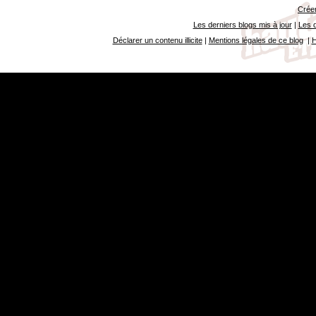
Créer
Les derniers blogs mis à jour
|
Les d
Déclarer un contenu illicite
|
Mentions légales de ce blog
|
H