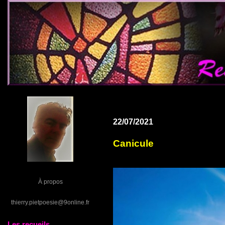
22/07/2021
Canicule
À propos
thierry.pietpoesie@9online.fr
Les recueils