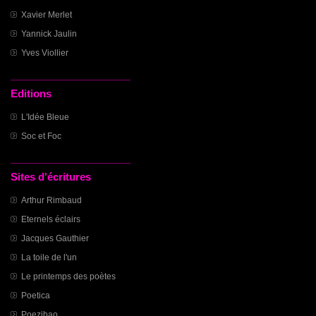
Xavier Merlet
Yannick Jaulin
Yves Viollier
Editions
L'Idée Bleue
Soc et Foc
Sites d'écritures
Arthur Rimbaud
Eternels éclairs
Jacques Gauthier
La toile de l'un
Le printemps des poètes
Poetica
Poezibao