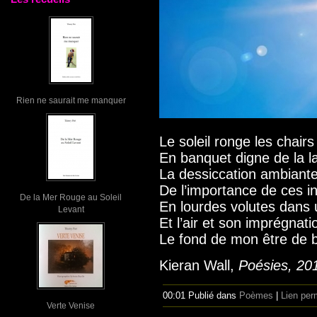
Rien ne saurait me manquer
Le soleil ronge les chairs
En banquet digne de la 
La dessiccation ambiant
De l’importance de ces i
De la Mer Rouge au Soleil
En lourdes volutes dans 
Levant
Et l’air et son imprégnat
Le fond de mon être de b
Kieran Wall,
Poésies, 20
00:01 Publié dans
Poèmes
|
Lien per
Verte Venise