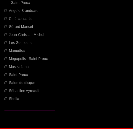
- Saint-Preux
Angelo Branduardi
Ciné-concerts
Gérard Manset
Jean-Christian Michel
Les Guetteurs
Manudisc
Mégapolis - Saint-Preux
Musikafrance
Saint-Preux
Salon du disque
Sébastien Ayreault
Sheila