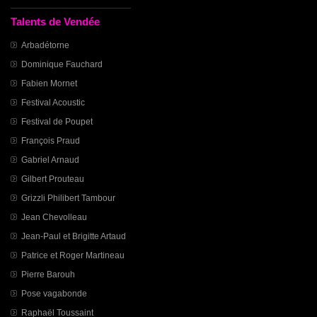
Talents de Vendée
Arbadétorne
Dominique Fauchard
Fabien Mornet
Festival Acoustic
Festival de Poupet
François Praud
Gabriel Arnaud
Gilbert Prouteau
Grizzli Philibert Tambour
Jean Chevolleau
Jean-Paul et Brigitte Artaud
Patrice et Roger Martineau
Pierre Barouh
Pose vagabonde
Raphaël Toussaint