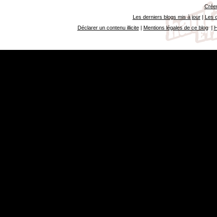
Créer
Les derniers blogs mis à jour
|
Les d
Déclarer un contenu illicite
|
Mentions légales de ce blog
|
H