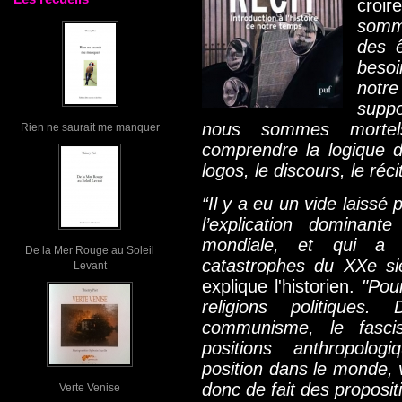
croi
somm
des 
besoi
notr
suppo
nous sommes mortel
Rien ne saurait me manquer
comprendre la logique de
logos, le discours, le récit
“Il y a eu un vide laissé 
l’explication dominant
mondiale, et qui a 
De la Mer Rouge au Soleil
catastrophes du XXe siè
Levant
explique l'historien.
"Pour
religions politiques
communisme, le fasci
positions anthropologi
position dans le monde, v
donc de fait des propositi
Verte Venise