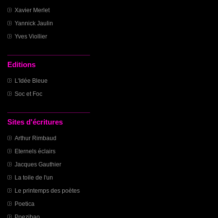
Xavier Merlet
Yannick Jaulin
Yves Viollier
Editions
L'Idée Bleue
Soc et Foc
Sites d'écritures
Arthur Rimbaud
Eternels éclairs
Jacques Gauthier
La toile de l'un
Le printemps des poètes
Poetica
Poezibao