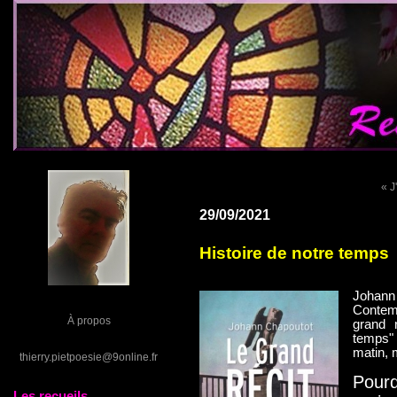
« J
29/09/2021
Histoire de notre temps
Johan
Contem
À propos
grand r
temps"
matin, 
thierry.pietpoesie@9online.fr
Pour
Les recueils