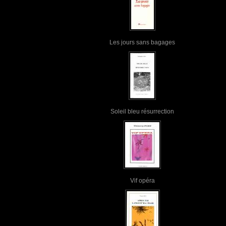
Les jours sans bagages
Soleil bleu résurrection
Vif opéra