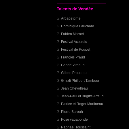
Talents de Vendée
Arbadétorne
Dominique Fauchard
Fabien Mornet
Festival Acoustic
Festival de Poupet
François Praud
Gabriel Arnaud
Gilbert Prouteau
Grizzli Philibert Tambour
Jean Chevolleau
Jean-Paul et Brigitte Artaud
Patrice et Roger Martineau
Pierre Barouh
Pose vagabonde
Raphaël Toussaint