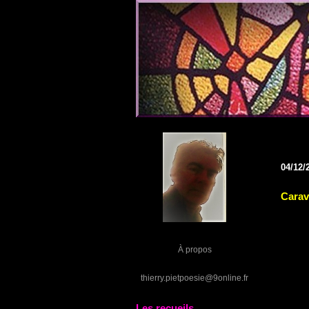
04/12/
Cara
À propos
thierry.pietpoesie@9online.fr
Les recueils