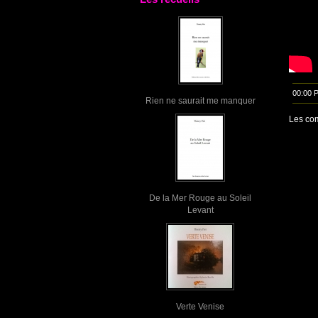
00:00 
Rien ne saurait me manquer
Les com
De la Mer Rouge au Soleil
Levant
Verte Venise