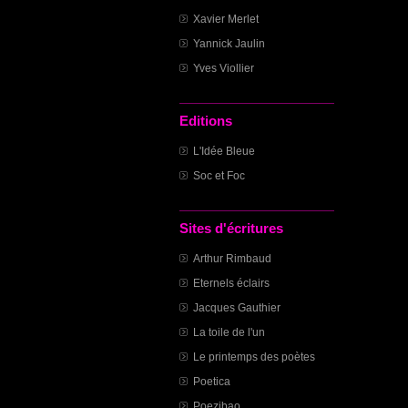
Xavier Merlet
Yannick Jaulin
Yves Viollier
Editions
L'Idée Bleue
Soc et Foc
Sites d'écritures
Arthur Rimbaud
Eternels éclairs
Jacques Gauthier
La toile de l'un
Le printemps des poètes
Poetica
Poezibao