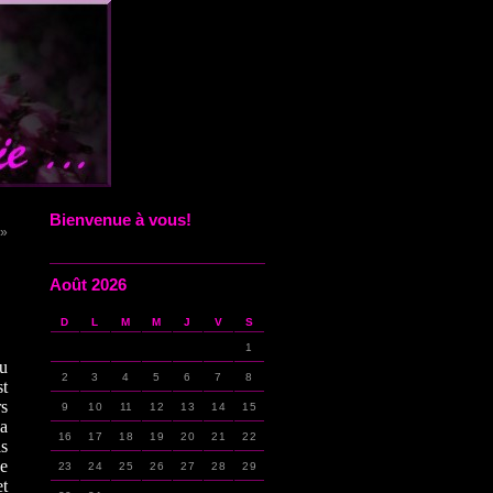
Bienvenue à vous!
 »
Août 2026
D
L
M
M
J
V
S
1
u
2
3
4
5
6
7
8
st
rs
9
10
11
12
13
14
15
la
16
17
18
19
20
21
22
ls
ne
23
24
25
26
27
28
29
et