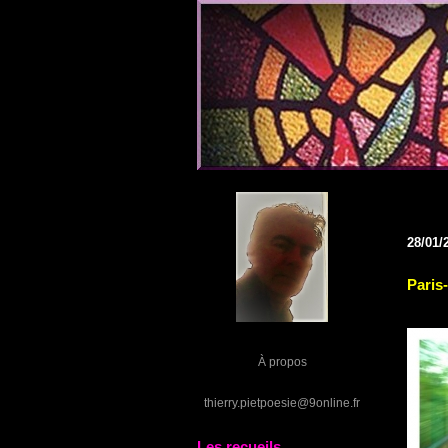
28/01/
Paris
À propos
thierry.pietpoesie@9online.fr
Les recueils