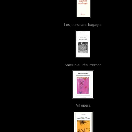
Les jours sans bagages
Soleil bleu résurrection
Vif opéra