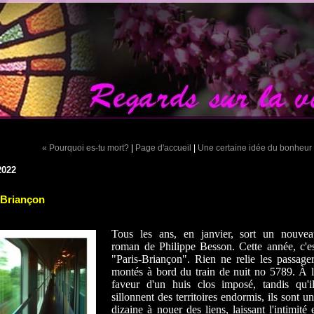
« Pourquoi es-tu mort?
|
Page d'accueil
|
Une certaine idée du bonheur
2022
-Briançon
Tous les ans, en janvier, sort un nouvea
roman de Philippe Besson. Cette année, c'e
"Paris-Briançon". Rien ne relie les passage
montés à bord du train de nuit no 5789. À 
faveur d'un huis clos imposé, tandis qu'i
sillonnent des territoires endormis, ils sont u
dizaine à nouer des liens, laissant l'intimité 