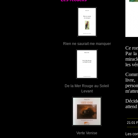
Rien ne saurait me manquer
Ce rom
Par la
miracl
les vé
Comme 
livre
person
De la Mer Rouge au Soleil
m'atte
Levant
Décid
attend
21:01 
Verte Venise
Les com