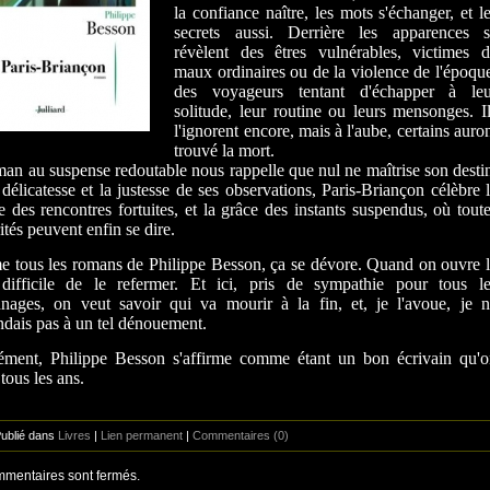
la confiance naître, les mots s'échanger, et l
secrets aussi. Derrière les apparences s
révèlent des êtres vulnérables, victimes 
maux ordinaires ou de la violence de l'époqu
des voyageurs tentant d'échapper à leu
solitude, leur routine ou leurs mensonges. I
l'ignorent encore, mais à l'aube, certains auro
trouvé la mort.
an au suspense redoutable nous rappelle que nul ne maîtrise son desti
 délicatesse et la justesse de ses observations, Paris-Briançon célèbre 
e des rencontres fortuites, et la grâce des instants suspendus, où tout
rités peuvent enfin se dire.
tous les romans de Philippe Besson, ça se dévore. Quand on ouvre 
, difficile de le refermer. Et ici, pris de sympathie pour tous l
nages, on veut savoir qui va mourir à la fin, et, je l'avoue, je 
ndais pas à un tel dénouement.
ément, Philippe Besson s'affirme comme étant un bon écrivain qu'
 tous les ans.
Publié dans
Livres
|
Lien permanent
|
Commentaires (0)
mentaires sont fermés.