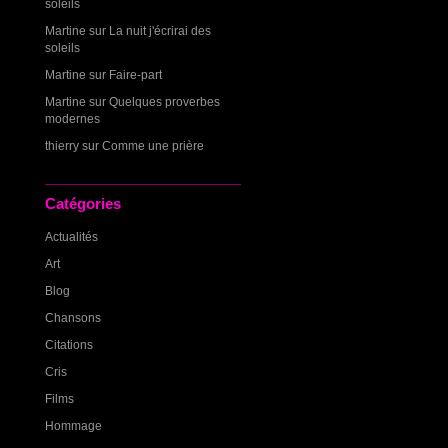
soleils
Martine
sur
La nuit j'écrirai des
soleils
Martine
sur
Faire-part
Martine
sur
Quelques proverbes
modernes
thierry
sur
Comme une prière
Catégories
Actualités
Art
Blog
Chansons
Citations
Cris
Films
Hommage