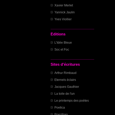
Xavier Merlet
Yannick Jaulin
Yves Viollier
Editions
L'Idée Bleue
Soc et Foc
Sites d'écritures
Arthur Rimbaud
Eternels éclairs
Jacques Gauthier
La toile de l'un
Le printemps des poètes
Poetica
Poezibao