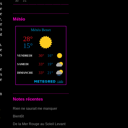
30
31
es
e
de
e,
Météo
r
ls
nt
n.
le
es
le
es
ne
on
Notes récentes
Rien ne saurait me manquer
Bientôt
De la Mer Rouge au Soleil Levant