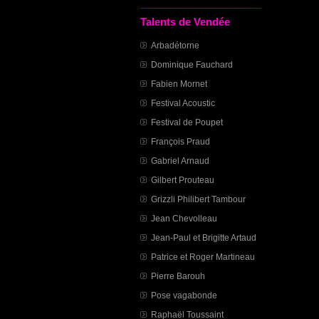
Talents de Vendée
Arbadétorne
Dominique Fauchard
Fabien Mornet
Festival Acoustic
Festival de Poupet
François Praud
Gabriel Arnaud
Gilbert Prouteau
Grizzli Philibert Tambour
Jean Chevolleau
Jean-Paul et Brigitte Artaud
Patrice et Roger Martineau
Pierre Barouh
Pose vagabonde
Raphaël Toussaint