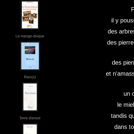
P
il y pous
des arbres
Le mange-disque
des pierre
des pier
et n'amas
Rien(s)
un 
le mie
tandis qu
Terre d'envol
dans to