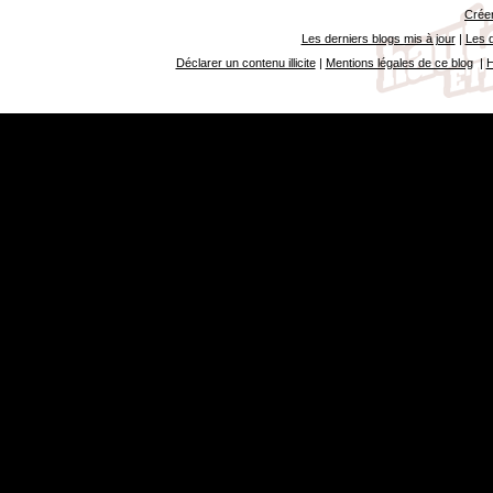
Créer
Les derniers blogs mis à jour
|
Les d
Déclarer un contenu illicite
|
Mentions légales de ce blog
|
H