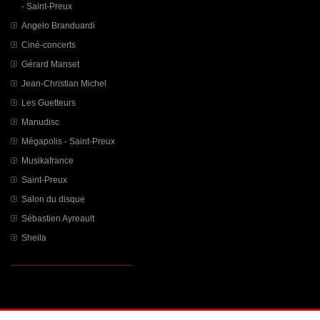
- Saint-Preux
Angelo Branduardi
Ciné-concerts
Gérard Manset
Jean-Christian Michel
Les Guetteurs
Manudisc
Mégapolis - Saint-Preux
Musikafrance
Saint-Preux
Salon du disque
Sébastien Ayreault
Sheila