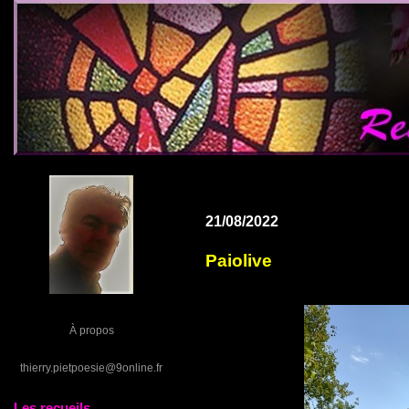
21/08/2022
Paiolive
À propos
thierry.pietpoesie@9online.fr
Les recueils