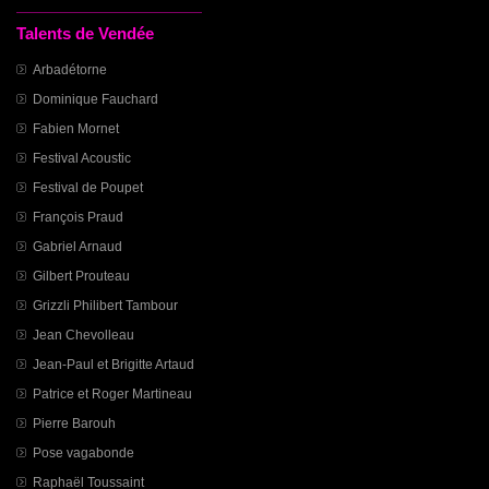
Talents de Vendée
Arbadétorne
Dominique Fauchard
Fabien Mornet
Festival Acoustic
Festival de Poupet
François Praud
Gabriel Arnaud
Gilbert Prouteau
Grizzli Philibert Tambour
Jean Chevolleau
Jean-Paul et Brigitte Artaud
Patrice et Roger Martineau
Pierre Barouh
Pose vagabonde
Raphaël Toussaint