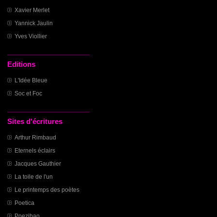
Xavier Merlet
Yannick Jaulin
Yves Viollier
Editions
L'Idée Bleue
Soc et Foc
Sites d'écritures
Arthur Rimbaud
Eternels éclairs
Jacques Gauthier
La toile de l'un
Le printemps des poètes
Poetica
Poezibao