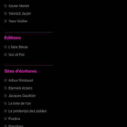
Xavier Merlet
Yannick Jaulin
Yves Viollier
Editions
L'Idée Bleue
Soc et Foc
Sites d'écritures
Arthur Rimbaud
Eternels éclairs
Jacques Gauthier
La toile de l'un
Le printemps des poètes
Poetica
Poezibao