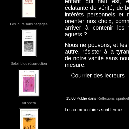
enfant qui naît est, e
éclatante de vérité, de 
intérêts personnels et 
orienter nos choix, comm
Les jours sans bagages
arriver à contenir les
aguets ?
Nous ne pouvons, et les
autre, résister à la tyra
de notre vanité sans nou
Soleil bleu résurrection
mesure.
Courrier des lecteurs
15:00 Publié dans
Réflexions spiritue
Vif opéra
Les commentaires sont fermés.