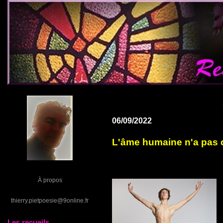
06/09/2022
L'âme humaine n'a pas
À propos
thierry.pietpoesie@9online.fr
Les recueils