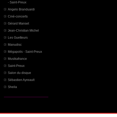
- Saint-Preux
Angelo Branduardi
Ciné-concerts
Gérard Manset
Jean-Christian Michel
Les Guetteurs
Manudisc
Mégapolis - Saint-Preux
Musikafrance
Saint-Preux
Salon du disque
Sébastien Ayreault
Sheila