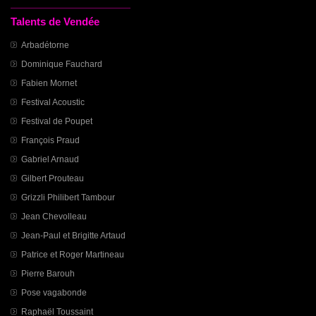
Talents de Vendée
Arbadétorne
Dominique Fauchard
Fabien Mornet
Festival Acoustic
Festival de Poupet
François Praud
Gabriel Arnaud
Gilbert Prouteau
Grizzli Philibert Tambour
Jean Chevolleau
Jean-Paul et Brigitte Artaud
Patrice et Roger Martineau
Pierre Barouh
Pose vagabonde
Raphaël Toussaint