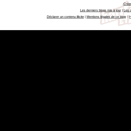
Créer
Les derniers blogs mis à jour
|
Les d
Déclarer un contenu illicite
|
Mentions légales de ce blog
|
H