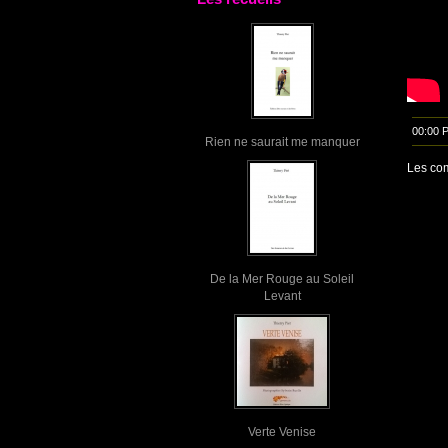
00:00 
Rien ne saurait me manquer
Les com
De la Mer Rouge au Soleil
Levant
Verte Venise