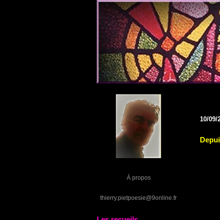
10/09/
Depui
À propos
thierry.pietpoesie@9online.fr
Les recueils