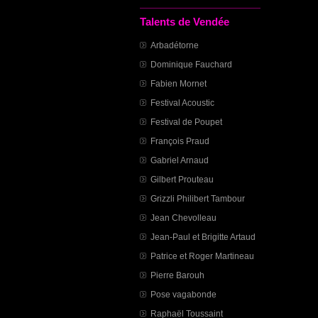
Talents de Vendée
Arbadétorne
Dominique Fauchard
Fabien Mornet
Festival Acoustic
Festival de Poupet
François Praud
Gabriel Arnaud
Gilbert Prouteau
Grizzli Philibert Tambour
Jean Chevolleau
Jean-Paul et Brigitte Artaud
Patrice et Roger Martineau
Pierre Barouh
Pose vagabonde
Raphaël Toussaint