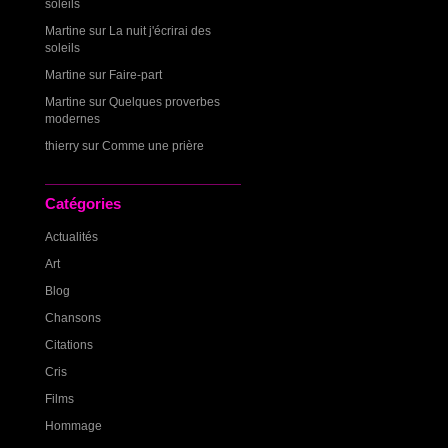
soleils
Martine
sur
La nuit j'écrirai des
soleils
Martine
sur
Faire-part
Martine
sur
Quelques proverbes
modernes
thierry
sur
Comme une prière
Catégories
Actualités
Art
Blog
Chansons
Citations
Cris
Films
Hommage