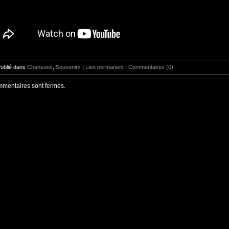
Publié dans
Chansons
,
Souvenirs
|
Lien permanent
|
Commentaires (0)
mentaires sont fermés.