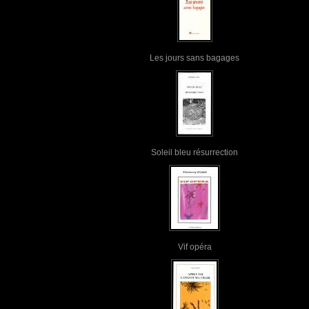
Les jours sans bagages
Soleil bleu résurrection
Vif opéra