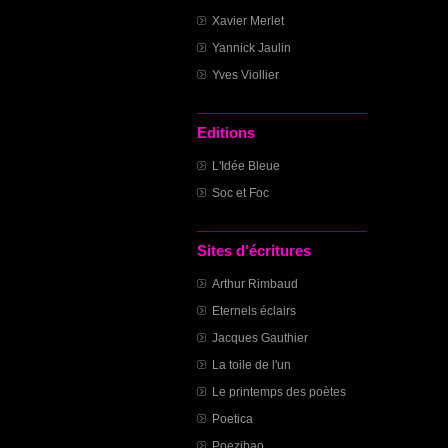
Xavier Merlet
Yannick Jaulin
Yves Viollier
Editions
L'Idée Bleue
Soc et Foc
Sites d'écritures
Arthur Rimbaud
Eternels éclairs
Jacques Gauthier
La toile de l'un
Le printemps des poètes
Poetica
Poezibao