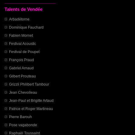
Talents de Vendée
Arbadétorne
Dominique Fauchard
Fabien Mornet
Festival Acoustic
Festival de Poupet
François Praud
Gabriel Arnaud
Gilbert Prouteau
Grizzli Philibert Tambour
Jean Chevolleau
Jean-Paul et Brigitte Artaud
Patrice et Roger Martineau
Pierre Barouh
Pose vagabonde
Raphaël Toussaint