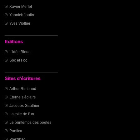
Xavier Merlet
Yannick Jaulin
Yves Viollier
Editions
L'Idée Bleue
Soc et Foc
Sites d'écritures
Arthur Rimbaud
Eternels éclairs
Jacques Gauthier
La toile de l'un
Le printemps des poètes
Poetica
Poezibao