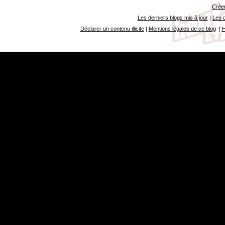
Créer
Les derniers blogs mis à jour
|
Les d
Déclarer un contenu illicite
|
Mentions légales de ce blog
|
H