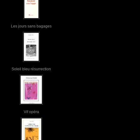
Les jours sans bagages
Soleil bleu résurrection
Vif opéra