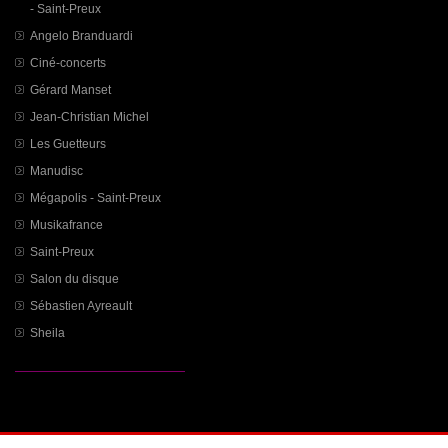
- Saint-Preux
Angelo Branduardi
Ciné-concerts
Gérard Manset
Jean-Christian Michel
Les Guetteurs
Manudisc
Mégapolis - Saint-Preux
Musikafrance
Saint-Preux
Salon du disque
Sébastien Ayreault
Sheila