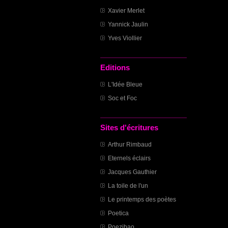
Xavier Merlet
Yannick Jaulin
Yves Viollier
Editions
L'Idée Bleue
Soc et Foc
Sites d'écritures
Arthur Rimbaud
Eternels éclairs
Jacques Gauthier
La toile de l'un
Le printemps des poètes
Poetica
Poezibao