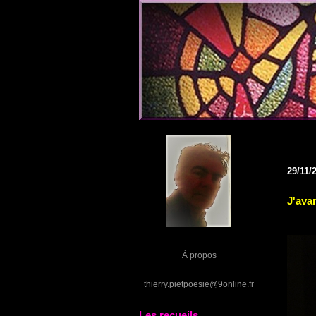
29/11/
J'ava
À propos
thierry.pietpoesie@9online.fr
Les recueils