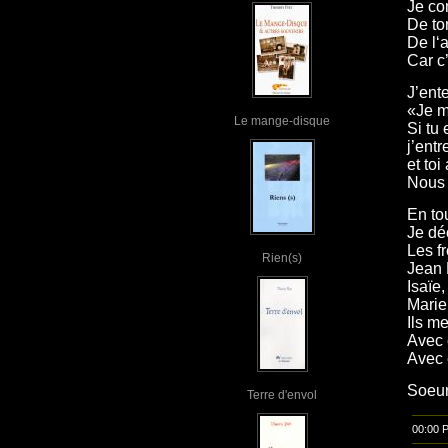
Je co
De to
De l‘a
Car c
J’ent
«Je me
Le mange-disque
Si tu 
j’entr
et toi
Nous 
En to
Je dé
Les f
Rien(s)
Jean 
Isaïe,
Mari
Ils m
Avec 
Avec 
Soeur
Terre d'envol
00:00 