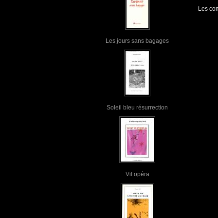
Les com
Les jours sans bagages
Soleil bleu résurrection
Vif opéra