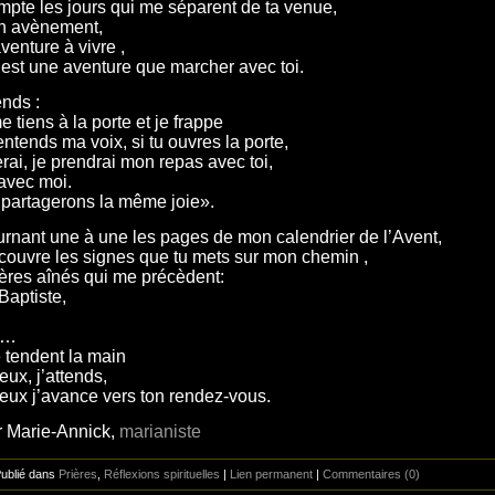
mpte les jours qui me séparent de ta venue,
n avènement,
venture à vivre ,
’est une aventure que marcher avec toi.
ends :
 tiens à la porte et je frappe
entends ma voix, si tu ouvres la porte,
erai, je prendrai mon repas avec toi,
 avec moi.
partagerons la même joie».
urnant une à une les pages de mon calendrier de l’Avent,
couvre les signes que tu mets sur mon chemin ,
rères aînés qui me précèdent:
Baptiste,
e…
e tendent la main
eux, j’attends,
eux j’avance vers ton rendez-vous.
 Marie-Annick,
marianiste
Publié dans
Prières
,
Réflexions spirituelles
|
Lien permanent
|
Commentaires (0)