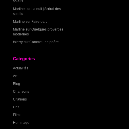
soleils
Martine
sur
La nuit j'écrirai des
soleils
Martine
sur
Faire-part
Martine
sur
Quelques proverbes
modernes
thierry
sur
Comme une prière
Catégories
Actualités
Art
Blog
Chansons
Citations
Cris
Films
Hommage