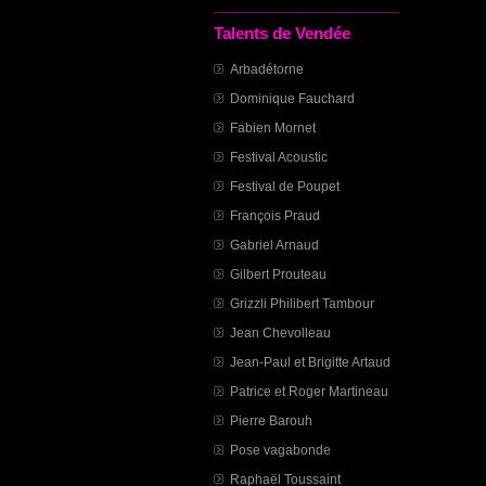
Talents de Vendée
Arbadétorne
Dominique Fauchard
Fabien Mornet
Festival Acoustic
Festival de Poupet
François Praud
Gabriel Arnaud
Gilbert Prouteau
Grizzli Philibert Tambour
Jean Chevolleau
Jean-Paul et Brigitte Artaud
Patrice et Roger Martineau
Pierre Barouh
Pose vagabonde
Raphaël Toussaint