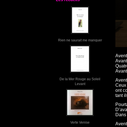
Rien ne saurait me manquer
Avent
Avant
Quatr
Avant 
De la Mer Rouge au Soleil
Avent
Levant
Ceux 
ont c
tant i
Pourt
D’ava
Dans l
Verte Venise
Avent