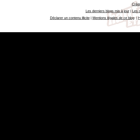
Créer
Les derniers blogs mis à jour
|
Les d
Déclarer un contenu illicite
|
Mentions légales de ce blog
|
H