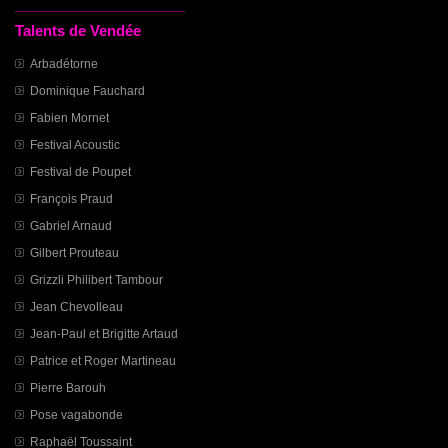
Talents de Vendée
Arbadétorne
Dominique Fauchard
Fabien Mornet
Festival Acoustic
Festival de Poupet
François Praud
Gabriel Arnaud
Gilbert Prouteau
Grizzli Philibert Tambour
Jean Chevolleau
Jean-Paul et Brigitte Artaud
Patrice et Roger Martineau
Pierre Barouh
Pose vagabonde
Raphaël Toussaint