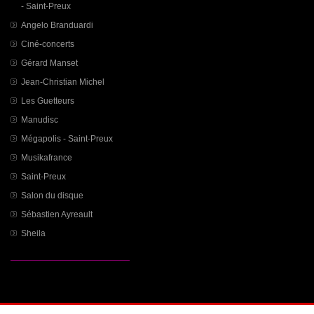
- Saint-Preux
Angelo Branduardi
Ciné-concerts
Gérard Manset
Jean-Christian Michel
Les Guetteurs
Manudisc
Mégapolis - Saint-Preux
Musikafrance
Saint-Preux
Salon du disque
Sébastien Ayreault
Sheila