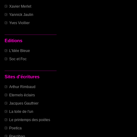
Xavier Merlet
Yannick Jaulin
Yves Viollier
Editions
L'Idée Bleue
Soc et Foc
Sites d'écritures
Arthur Rimbaud
Eternels éclairs
Jacques Gauthier
La toile de l'un
Le printemps des poètes
Poetica
Poezibao