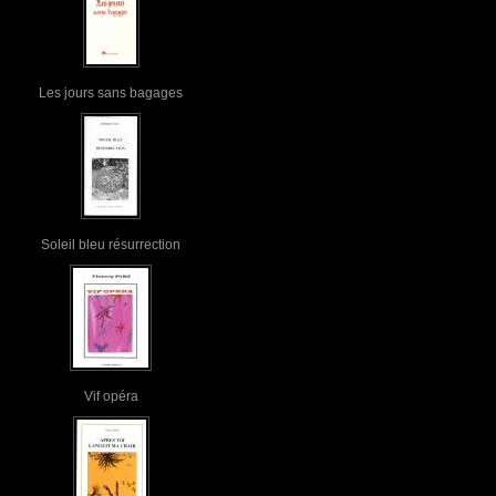
Les jours sans bagages
Soleil bleu résurrection
Vif opéra