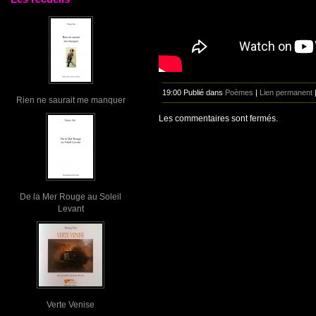
19:00 Publié dans
Poèmes
|
Lien permanent
Rien ne saurait me manquer
Les commentaires sont fermés.
De la Mer Rouge au Soleil
Levant
Verte Venise