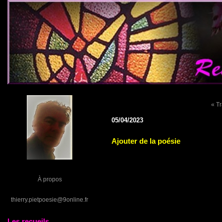
« Tr
05/04/2023
Ajouter de la poésie
À propos
thierry.pietpoesie@9online.fr
Les recueils