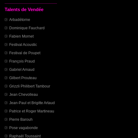
Talents de Vendée
Arbadétorne
Dominique Fauchard
Fabien Mornet
Festival Acoustic
Festival de Poupet
François Praud
Gabriel Arnaud
Gilbert Prouteau
Grizzli Philibert Tambour
Jean Chevolleau
Jean-Paul et Brigitte Artaud
Patrice et Roger Martineau
Pierre Barouh
Pose vagabonde
Raphaël Toussaint