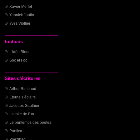
Xavier Merlet
Yannick Jaulin
Yves Viollier
Editions
L'Idée Bleue
Soc et Foc
Sites d'écritures
Arthur Rimbaud
Eternels éclairs
Jacques Gauthier
La toile de l'un
Le printemps des poètes
Poetica
Poezibao