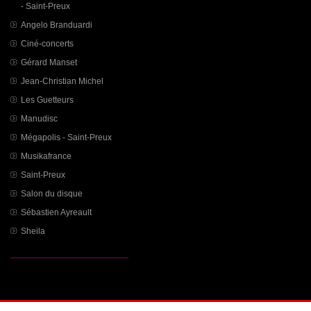
- Saint-Preux
Angelo Branduardi
Ciné-concerts
Gérard Manset
Jean-Christian Michel
Les Guetteurs
Manudisc
Mégapolis - Saint-Preux
Musikafrance
Saint-Preux
Salon du disque
Sébastien Ayreault
Sheila