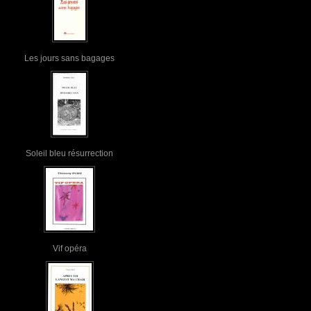
Les jours sans bagages
Soleil bleu résurrection
Vif opéra