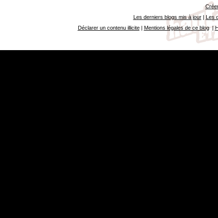
Créer
Les derniers blogs mis à jour
|
Les d
Déclarer un contenu illicite
|
Mentions légales de ce blog
|
H