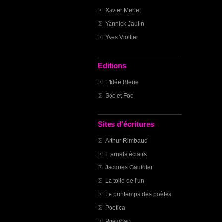
Xavier Merlet
Yannick Jaulin
Yves Viollier
Editions
L'Idée Bleue
Soc et Foc
Sites d'écritures
Arthur Rimbaud
Eternels éclairs
Jacques Gauthier
La toile de l'un
Le printemps des poètes
Poetica
Poezibao