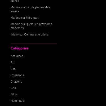
soleils
Martine
sur
La nuit j'écrirai des
soleils
Martine
sur
Faire-part
Martine
sur
Quelques proverbes
modernes
thierry
sur
Comme une prière
Catégories
Actualités
Art
Blog
Chansons
Citations
Cris
Films
Hommage