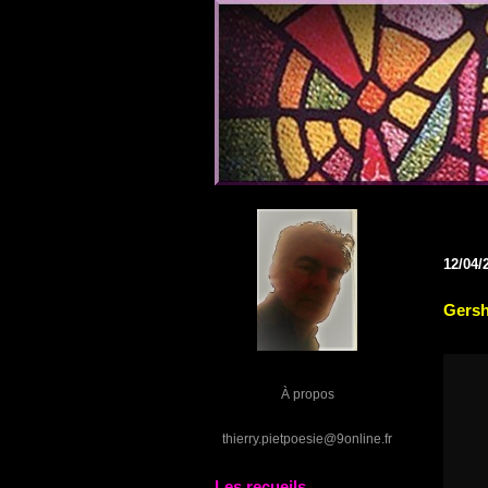
12/04/
Gers
À propos
thierry.pietpoesie@9online.fr
Les recueils