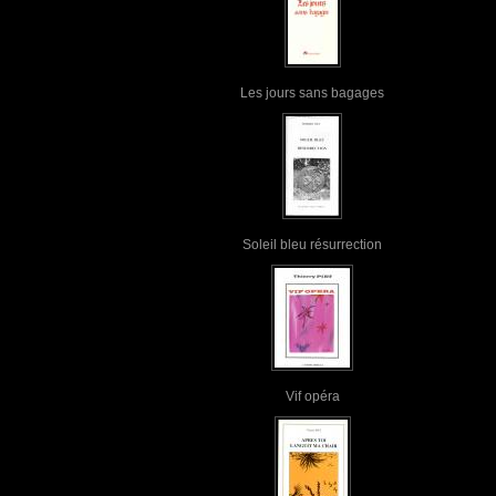
Les jours sans bagages
Soleil bleu résurrection
Vif opéra