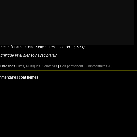
icain à Paris - Gene Kelly et Leslie Caro
n (1951)
gnifique revu hier soir avec plaisir.
Publié dans
Films
,
Musiques
,
Souvenirs
|
Lien permanent
|
Commentaires (0)
mentaires sont fermés.