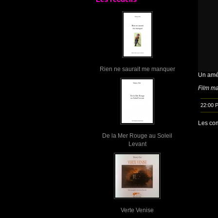
Rien ne saurait me manquer
Un amér
Film ma
22:00 
Les com
De la Mer Rouge au Soleil
Levant
Verte Venise