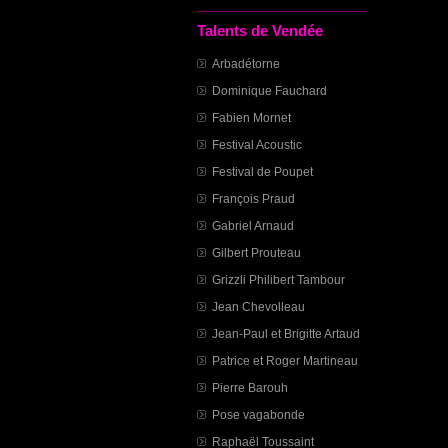
Talents de Vendée
Arbadétorne
Dominique Fauchard
Fabien Mornet
Festival Acoustic
Festival de Poupet
François Praud
Gabriel Arnaud
Gilbert Prouteau
Grizzli Philibert Tambour
Jean Chevolleau
Jean-Paul et Brigitte Artaud
Patrice et Roger Martineau
Pierre Barouh
Pose vagabonde
Raphaël Toussaint