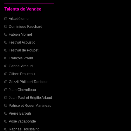
Talents de Vendée
Arbadétorne
Dominique Fauchard
Fabien Mornet
Festival Acoustic
Festival de Poupet
François Praud
Gabriel Arnaud
Gilbert Prouteau
Grizzli Philibert Tambour
Jean Chevolleau
Jean-Paul et Brigitte Artaud
Patrice et Roger Martineau
Pierre Barouh
Pose vagabonde
Raphaël Toussaint