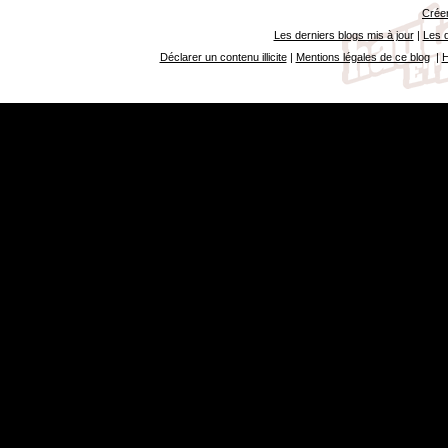
Créer
Les derniers blogs mis à jour
|
Les d
Déclarer un contenu illicite
|
Mentions légales de ce blog
|
H