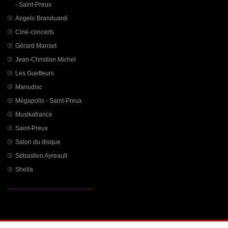
- Saint-Preux
Angelo Branduardi
Ciné-concerts
Gérard Manset
Jean-Christian Michel
Les Guetteurs
Manudisc
Mégapolis - Saint-Preux
Musikafrance
Saint-Preux
Salon du disque
Sébastien Ayreault
Sheila