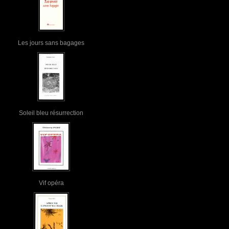
Les jours sans bagages
Soleil bleu résurrection
Vif opéra