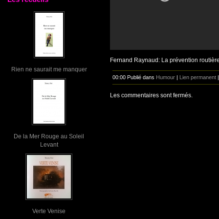
Fernand Raynaud: La prévention routièr
Rien ne saurait me manquer
00:00 Publié dans
Humour
|
Lien permanent
Les commentaires sont fermés.
De la Mer Rouge au Soleil
Levant
Verte Venise