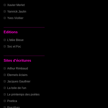
Xavier Merlet
Yannick Jaulin
Yves Viollier
Editions
L'Idée Bleue
Soc et Foc
Sites d'écritures
Arthur Rimbaud
Eternels éclairs
Jacques Gauthier
La toile de l'un
Le printemps des poètes
Poetica
Poezibao