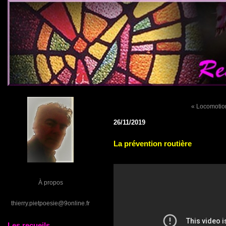
« Locomotio
26/11/2019
La prévention routière
À propos
thierry.pietpoesie@9online.fr
Les recueils